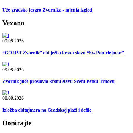
Uže gradsko jezgro Zvornika - mjenja izgled
Vezano
09.08.2026
“GO RVI Zvornik” obilježila krsnu slavu “Sv. Pantelejmon”
09.08.2026
Zvornik juče proslavio krsnu slavu Svetu Petku Trnovu
08.08.2026
Izložba oldtajmera na Gradskoj plaži i defile
Donirajte