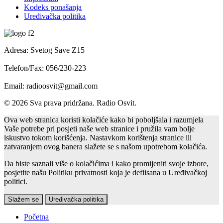
Kodeks ponašanja
Uređivačka politika
Adresa: Svetog Save Z15
Telefon/Fax: 056/230-223
Email: radioosvit@gmail.com
© 2026 Sva prava pridržana. Radio Osvit.
Ova web stranica koristi kolačiće kako bi poboljšala i razumjela
Vaše potrebe pri posjeti naše web stranice i pružila vam bolje
iskustvo tokom korišćenja. Nastavkom korištenja stranice ili
zatvaranjem ovog banera slažete se s našom upotrebom kolačića.
Da biste saznali više o kolačićima i kako promijeniti svoje izbore,
posjetite našu Politiku privatnosti koja je defiisana u Uređivačkoj
politici.
Slažem se
Uređivačka politika
Početna