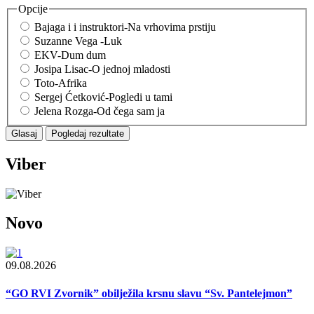
Opcije
Bajaga i i instruktori-Na vrhovima prstiju
Suzanne Vega -Luk
EKV-Dum dum
Josipa Lisac-O jednoj mladosti
Toto-Afrika
Sergej Ćetković-Pogledi u tami
Jelena Rozga-Od čega sam ja
Viber
Novo
09.08.2026
“GO RVI Zvornik” obilježila krsnu slavu “Sv. Pantelejmon”