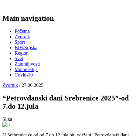
Main navigation
Početna
Zvornik
Sport
BIH/Srpska
Region
Svet
Zanimljivosti
Multimedija
Covid-19
Zvornik
/ 27.06.2025
“Petrovdanski dani Srebrenice 2025”-od
7.do 12.jula
Slika
U Srebrenici će od od 7.do 12.jula biti održani “Petrovdanski dani