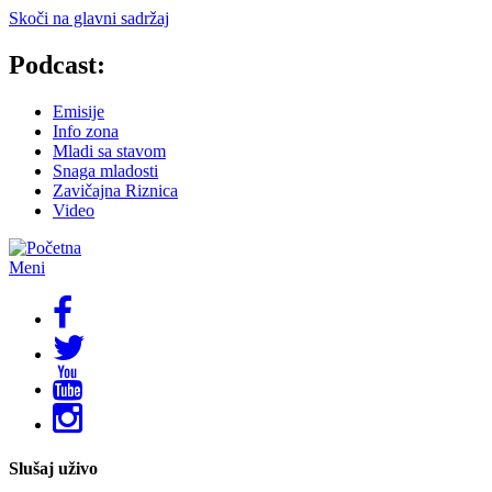
Skoči na glavni sadržaj
Podcast:
Emisije
Info zona
Mladi sa stavom
Snaga mladosti
Zavičajna Riznica
Video
Meni
Slušaj uživo