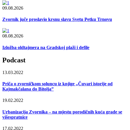
09.08.2026
Zvornik juče proslavio krsnu slavu Svetu Petku Trnovu
08.08.2026
Izložba oldtajmera na Gradskoj plaži i defile
Podcast
13.03.2022
Priča o zvorničkom soluncu iz knjige „Čuvari istorije od
Kajmakčalana do Bitolja”
19.02.2022
Urbanizacija Zvornika – na mjestu porodičnih kuća grade se
višespratnice
17.02.2022