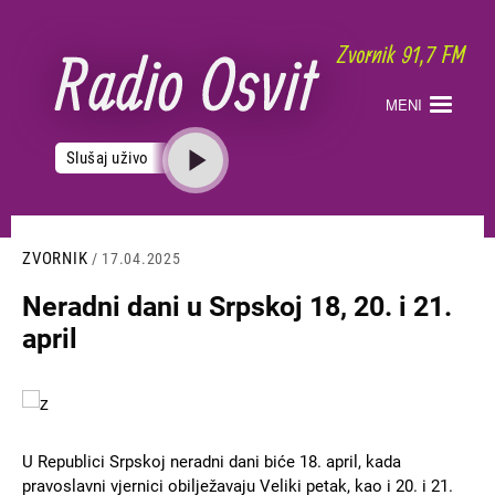
Skoči
na
glavni
sadržaj
MENI
Slušaj uživo
ZVORNIK
/ 17.04.2025
Neradni dani u Srpskoj 18, 20. i 21.
april
Slika
U Republici Srpskoj neradni dani biće 18. april, kada
pravoslavni vjernici obilježavaju Veliki petak, kao i 20. i 21.