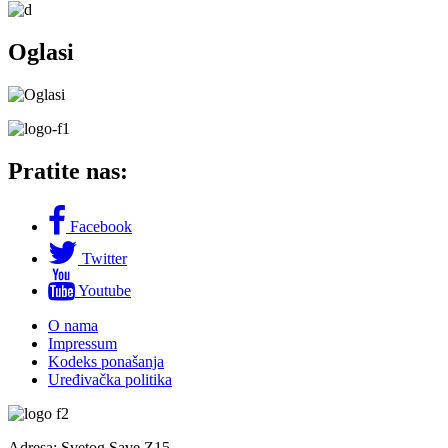
Slika
Oglasi
Pratite nas:
Facebook
Twitter
Youtube
O nama
Impressum
Footer
Kodeks ponašanja
menu
Uređivačka politika
Adresa: Svetog Save Z15