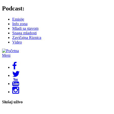
Skoči
Podcast:
na
glavni
Emisije
sadržaj
Info zona
Mladi sa stavom
Snaga mladosti
Zavičajna Riznica
Video
Meni
Slušaj uživo