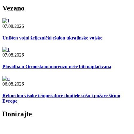
Vezano
07.08.2026
Uništen vojni željeznički ešalon ukrajinske vojske
07.08.2026
Plovidba u Ormuskom moreuzu neće biti naplaćivana
06.08.2026
Rekordno visoke temperature donijele sušu i požare širom
Evrope
Donirajte