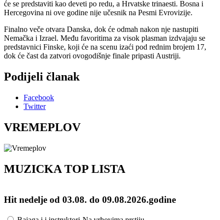
će se predstaviti kao deveti po redu, a Hrvatske trinaesti. Bosna i
Hercegovina ni ove godine nije učesnik na Pesmi Evrovizije.
Finalno veče otvara Danska, dok će odmah nakon nje nastupiti
Nemačka i Izrael. Među favoritima za visok plasman izdvajaju se
predstavnici Finske, koji će na scenu izaći pod rednim brojem 17,
dok će čast da zatvori ovogodišnje finale pripasti Austriji.
Podijeli članak
Facebook
Twitter
VREMEPLOV
MUZICKA TOP LISTA
Hit nedelje od 03.08. do 09.08.2026.godine
Opcije
Bajaga i i instruktori-Na vrhovima prstiju