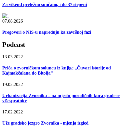
Za vikend pretežno sunčano, i do 37 stepeni
07.08.2026
Pregovori o NIS-u napreduju ka završnoj fazi
Podcast
13.03.2022
Priča o zvorničkom soluncu iz knjige „Čuvari istorije od
Kajmakčalana do Bitolja”
19.02.2022
Urbanizacija Zvornika – na mjestu porodičnih kuća grade se
višespratnice
17.02.2022
Uže gradsko jezgro Zvornika - mjenja izgled