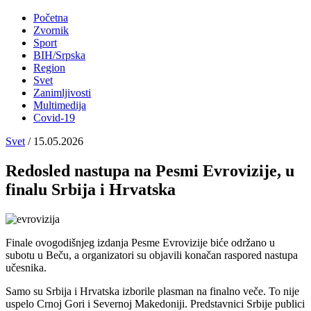
Početna
Zvornik
Main
Sport
navigation
BIH/Srpska
Region
Svet
Zanimljivosti
Multimedija
Covid-19
Svet
/ 15.05.2026
Redosled nastupa na Pesmi Evrovizije, u
finalu Srbija i Hrvatska
Slika
Finale ovogodišnjeg izdanja Pesme Evrovizije biće održano u
subotu u Beču, a organizatori su objavili konačan raspored nastupa
učesnika.
Samo su Srbija i Hrvatska izborile plasman na finalno veče. To nije
uspelo Crnoj Gori i Severnoj Makedoniji. Predstavnici Srbije publici