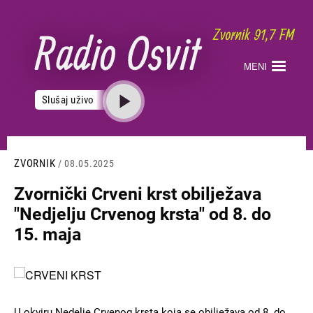
Skoči
na
glavni
sadržaj
MENI
Slušaj uživo
ZVORNIK
/ 08.05.2025
Zvornički Crveni krst obilježava
"Nedjelju Crvenog krsta" od 8. do
15. maja
Slika
U okviru Nedelje Crvenog krsta koja se obilježava od 8. do