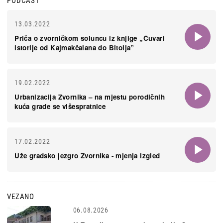
PODCAST
13.03.2022
Priča o zvorničkom soluncu iz knjige „Čuvari
istorije od Kajmakčalana do Bitolja”
19.02.2022
Urbanizacija Zvornika – na mjestu porodičnih
kuća grade se višespratnice
17.02.2022
Uže gradsko jezgro Zvornika - mjenja izgled
VEZANO
06.08.2026