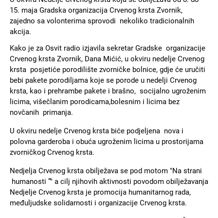
15. maja Gradska organizacija Crvenog krsta Zvornik,
zajedno sa volonterima sprovodi nekoliko tradicionalnih
akcija.
Kako je za Osvit radio izjavila sekretar Gradske organizacije
Crvenog krsta Zvornik, Dana Mićić, u okviru nedelje Crvenog
krsta posjetiće porodilište zvorničke bolnice, gdje će uručiti
bebi pakete porodiljama koje se porode u nedelji Crvenog
krsta, kao i prehrambe pakete i brašno, socijalno ugroženim
licima, višečlanim porodicama,bolesnim i licima bez
novčanih primanja.
U okviru nedelje Crvenog krsta biće podjeljena nova i
polovna garderoba i obuća ugroženim licima u prostorijama
zvorničkog Crvenog krsta.
Nedjelja Crvenog krsta obilježava se pod motom "Na strani
humanosti ”" a cilj njihovih aktivnosti povodom obilježavanja
Nedjelje Crvenog krsta je promocija humanitarnog rada,
međuljudske solidarnosti i organizacije Crvenog krsta.