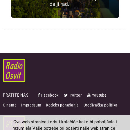
PRATITE NAS:
Facebook
Twitter
Youtube
FOOTER
O nama
Impressum
Kodeks ponašanja
Uređivačka politika
MENU
Ova web stranica koristi kolačiće kako bi poboljšala i
razumjela Vaše potrebe pri posjeti naše web stranice i