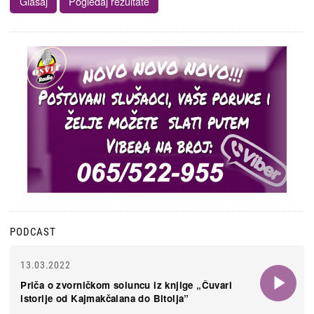
PODCAST
13.03.2022
Priča o zvorničkom soluncu iz knjige „Čuvari
istorije od Kajmakčalana do Bitolja”