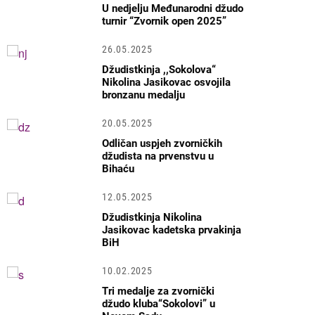
U nedjelju Međunarodni džudo
turnir “Zvornik open 2025”
26.05.2025
Džudistkinja ,,Sokolova“
Nikolina Jasikovac osvojila
bronzanu medalju
20.05.2025
Odličan uspjeh zvorničkih
džudista na prvenstvu u
Bihaću
12.05.2025
Džudistkinja Nikolina
Jasikovac kadetska prvakinja
BiH
10.02.2025
Tri medalje za zvornički
džudo kluba“Sokolovi” u