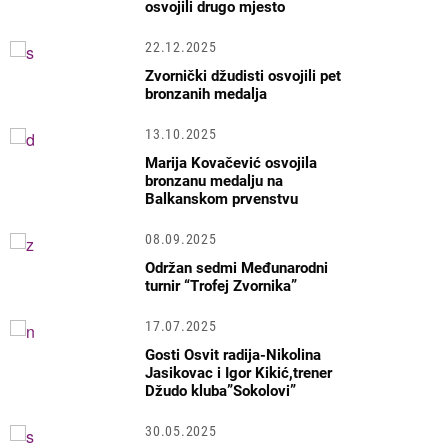
osvojili drugo mjesto
22.12.2025
Zvornički džudisti osvojili pet
bronzanih medalja
13.10.2025
Marija Kovačević osvojila
bronzanu medalju na
Balkanskom prvenstvu
08.09.2025
Održan sedmi Međunarodni
turnir “Trofej Zvornika”
17.07.2025
Gosti Osvit radija-Nikolina
Jasikovac i Igor Kikić,trener
Džudo kluba”Sokolovi”
30.05.2025