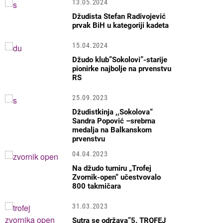
13.05.2024
Džudista Stefan Radivojević
prvak BiH u kategoriji kadeta
15.04.2024
Džudo klub”Sokolovi”-starije
pionirke najbolje na prvenstvu
RS
25.09.2023
Džudistkinja ,,Sokolova“
Sandra Popović –srebrna
medalja na Balkanskom
prvenstvu
04.04.2023
Na džudo turniru „Trofej
Zvornik-open“ učestvovalo
800 takmičara
31.03.2023
Sutra se održava”5. TROFEJ