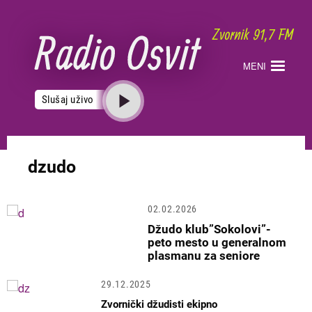
Skoči
na
glavni
sadržaj
MENI
Slušaj uživo
dzudo
02.02.2026
Džudo klub”Sokolovi”-
peto mesto u generalnom
plasmanu za seniore
29.12.2025
Zvornički džudisti ekipno