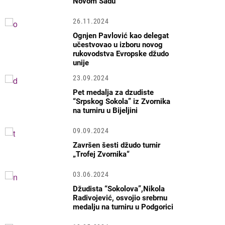
Novom Sadu
26.11.2024
Ognjen Pavlović kao delegat
učestvovao u izboru novog
rukovodstva Evropske džudo
unije
23.09.2024
Pet medalja za dzudiste
“Srpskog Sokola” iz Zvornika
na turniru u Bijeljini
09.09.2024
Završen šesti džudo turnir
„Trofej Zvornika“
03.06.2024
Džudista “Sokolova”,Nikola
Radivojević, osvojio srebrnu
medalju na turniru u Podgorici