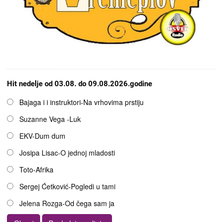
Hit nedelje od 03.08. do 09.08.2026.godine
Opcije
Bajaga i i instruktori-Na vrhovima prstiju
Suzanne Vega -Luk
EKV-Dum dum
Josipa Lisac-O jednoj mladosti
Toto-Afrika
Sergej Ćetković-Pogledi u tami
Jelena Rozga-Od čega sam ja