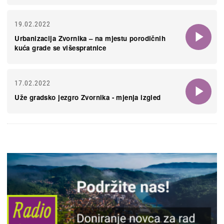
19.02.2022
Urbanizacija Zvornika – na mjestu porodičnih
kuća grade se višespratnice
17.02.2022
Uže gradsko jezgro Zvornika - mjenja izgled
Slika