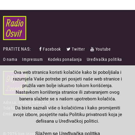
PRATITE NAS:
Facebook
Twitter
Youtube
FOOTER
O nama
Impressum
Kodeks ponašanja
Uređivačka politika
MENU
Ova web stranica koristi kolačiće kako bi poboljšala i
razumjela Vaše potrebe pri posjeti naše web stranice i
pružila vam bolje iskustvo tokom korišćenja.
Nastavkom korištenja stranice ili zatvaranjem ovog
banera slažete se s našom upotrebom kolačića.
Adresa: Svetog Save Z15
Da biste saznali više o kolačićima i kako promijeniti
Telefon/Fax: 056/230-223
Email: radioosvit@gmail.com
svoje izbore, posjetite našu Politiku privatnosti koja je
defiisana u Uređivačkoj politici.
Slažem se
Uređivačka politika
© 2026 Sva prava pridržana. Radio Osvit.