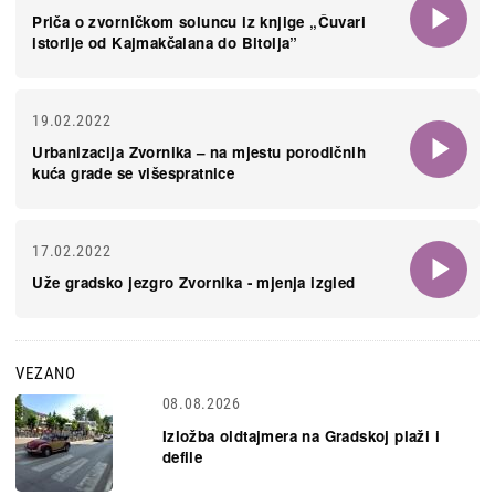
Priča o zvorničkom soluncu iz knjige „Čuvari
istorije od Kajmakčalana do Bitolja”
19.02.2022
Urbanizacija Zvornika – na mjestu porodičnih
kuća grade se višespratnice
17.02.2022
Uže gradsko jezgro Zvornika - mjenja izgled
VEZANO
08.08.2026
Izložba oldtajmera na Gradskoj plaži i
defile