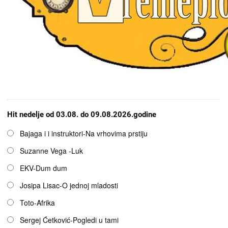
Hit nedelje od 03.08. do 09.08.2026.godine
Opcije
Bajaga i i instruktori-Na vrhovima prstiju
Suzanne Vega -Luk
EKV-Dum dum
Josipa Lisac-O jednoj mladosti
Toto-Afrika
Sergej Ćetković-Pogledi u tami