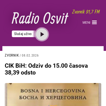
Skoči
na
glavni
sadržaj
MENI
Slušaj uživo
ZVORNIK
/ 08.02.2026
CIK BiH: Odziv do 15.00 časova
38,39 odsto
Slika