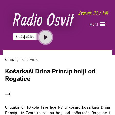
Skoči
na
glavni
sadržaj
MENI
Slušaj uživo
SPORT
/ 15.12.2025
Košarkaši Drina Princip bolji od
Rogatice
Slika
U utakmici 10.kola Prve lige RS u košarci,košarkaši Drina
Princip iz Zvornika bili su bolji od košarkaša Rogatice i