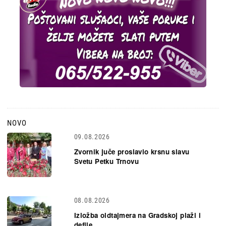
NOVO
09.08.2026
Zvornik juče proslavio krsnu slavu
Svetu Petku Trnovu
08.08.2026
Izložba oldtajmera na Gradskoj plaži i
defile