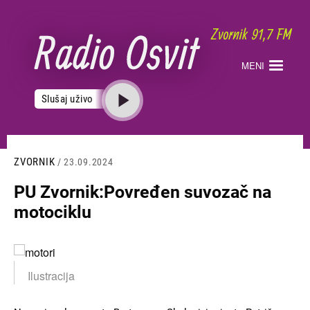
Skoči
na
glavni
sadržaj
MENI
Slušaj uživo
ZVORNIK
/ 23.09.2024
PU Zvornik:Povređen suvozač na
motociklu
Slika
Ilustracija