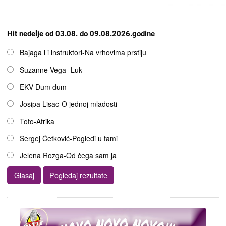
Hit nedelje od 03.08. do 09.08.2026.godine
Opcije
Bajaga i i instruktori-Na vrhovima prstiju
Suzanne Vega -Luk
EKV-Dum dum
Josipa Lisac-O jednoj mladosti
Toto-Afrika
Sergej Ćetković-Pogledi u tami
Jelena Rozga-Od čega sam ja