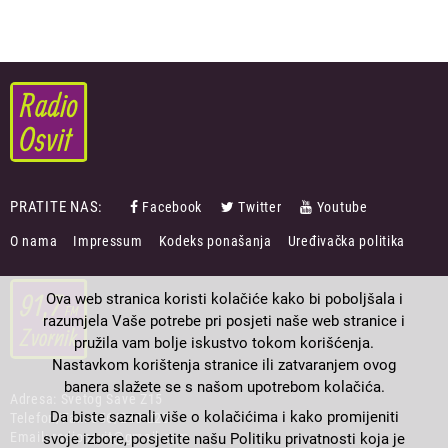
PRATITE NAS:
Facebook
Twitter
Youtube
FOOTER
O nama
Impressum
Kodeks ponašanja
Uređivačka politika
MENU
Ova web stranica koristi kolačiće kako bi poboljšala i
razumjela Vaše potrebe pri posjeti naše web stranice i
pružila vam bolje iskustvo tokom korišćenja.
Nastavkom korištenja stranice ili zatvaranjem ovog
banera slažete se s našom upotrebom kolačića.
Adresa: Svetog Save Z15
Da biste saznali više o kolačićima i kako promijeniti
Telefon/Fax: 056/230-223
Email: radioosvit@gmail.com
svoje izbore, posjetite našu Politiku privatnosti koja je