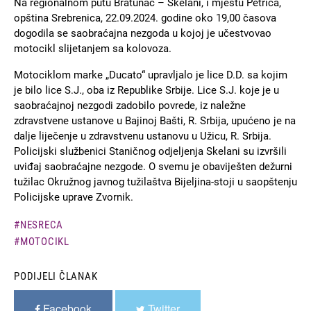
Na regionalnom putu Bratunac – Skelani, i mjestu Petriča,
opština Srebrenica, 22.09.2024. godine oko 19,00 časova
dogodila se saobraćajna nezgoda u kojoj je učestvovao
motocikl slijetanjem sa kolovoza.
Motociklom marke „Ducato“ upravljalo je lice D.D. sa kojim
je bilo lice S.J., oba iz Republike Srbije. Lice S.J. koje je u
saobraćajnoj nezgodi zadobilo povrede, iz naležne
zdravstvene ustanove u Bajinoj Bašti, R. Srbija, upućeno je na
dalje liječenje u zdravstvenu ustanovu u Užicu, R. Srbija.
Policijski službenici Staničnog odjeljenja Skelani su izvršili
uviđaj saobraćajne nezgode. O svemu je obaviješten dežurni
tužilac Okružnog javnog tužilaštva Bijeljina-stoji u saopštenju
Policijske uprave Zvornik.
NESRECA
MOTOCIKL
PODIJELI ČLANAK
Facebook
Twitter