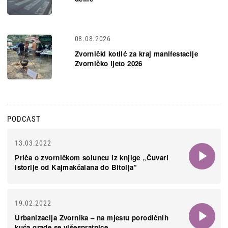
08.08.2026
Zvornički kotlić za kraj manifestacije
Zvorničko ljeto 2026
PODCAST
13.03.2022
Priča o zvorničkom soluncu iz knjige „Čuvari
istorije od Kajmakčalana do Bitolja”
19.02.2022
Urbanizacija Zvornika – na mjestu porodičnih
kuća grade se višespratnice