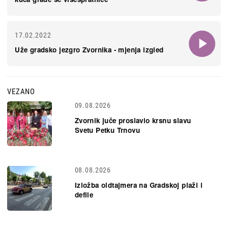
17.02.2022
Uže gradsko jezgro Zvornika - mjenja izgled
VEZANO
09.08.2026
Zvornik juče proslavio krsnu slavu
Svetu Petku Trnovu
08.08.2026
Izložba oldtajmera na Gradskoj plaži i
defile