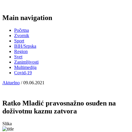
Main navigation
Početna
Zvornik
Sport
BIH/Srpska
Region
Svet
Zanimljivosti
Multimedija
Covid-19
Aktuelno
/ 09.06.2021
Ratko Mladić pravosnažno osuđen na
doživotnu kaznu zatvora
Slika