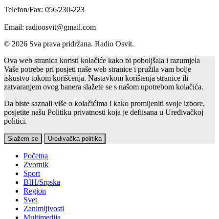
Telefon/Fax: 056/230-223
Email: radioosvit@gmail.com
© 2026 Sva prava pridržana. Radio Osvit.
Ova web stranica koristi kolačiće kako bi poboljšala i razumjela
Vaše potrebe pri posjeti naše web stranice i pružila vam bolje
iskustvo tokom korišćenja. Nastavkom korištenja stranice ili
zatvaranjem ovog banera slažete se s našom upotrebom kolačića.
Da biste saznali više o kolačićima i kako promijeniti svoje izbore,
posjetite našu Politiku privatnosti koja je defiisana u Uređivačkoj
politici.
Slažem se
Uređivačka politika
Početna
Zvornik
Sport
BIH/Srpska
Region
Svet
Zanimljivosti
Multimedija