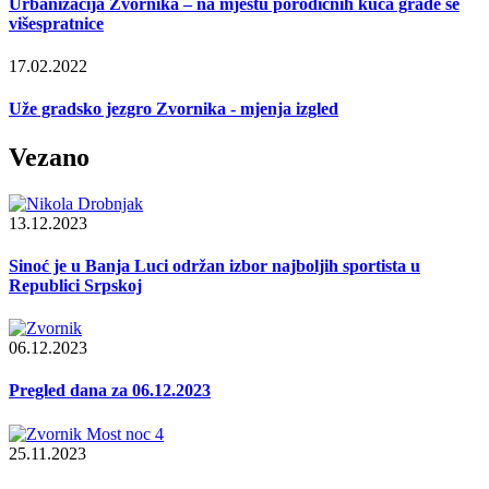
Urbanizacija Zvornika – na mjestu porodičnih kuća grade se
višespratnice
17.02.2022
Uže gradsko jezgro Zvornika - mjenja izgled
Vezano
13.12.2023
Sinoć je u Banja Luci održan izbor najboljih sportista u
Republici Srpskoj
06.12.2023
Pregled dana za 06.12.2023
25.11.2023