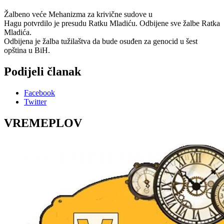
Žalbeno veće Mehanizma za krivične sudove u
Hagu potvrdilo je presudu Ratku Mladiću. Odbijene sve žalbe Ratka
Mladića.
Odbijena je žalba tužilaštva da bude osuđen za genocid u šest
opština u BiH.
Podijeli članak
Facebook
Twitter
VREMEPLOV