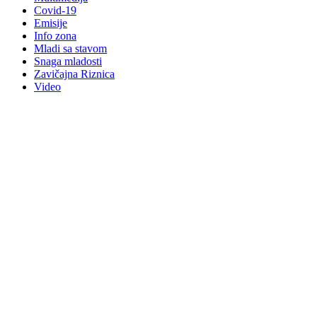
Covid-19
Emisije
Info zona
Mladi sa stavom
Snaga mladosti
Zavičajna Riznica
Video