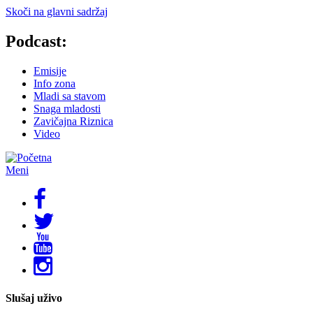
Skoči na glavni sadržaj
Podcast:
Emisije
Info zona
Mladi sa stavom
Snaga mladosti
Zavičajna Riznica
Video
Meni
Slušaj uživo