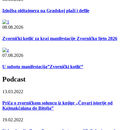
Izložba oldtajmera na Gradskoj plaži i defile
08.08.2026
Zvornički kotlić za kraj manifestacije Zvorničko ljeto 2026
07.08.2026
U subotu manifestacija”Zvornički kotlić”
Podcast
13.03.2022
Priča o zvorničkom soluncu iz knjige „Čuvari istorije od
Kajmakčalana do Bitolja”
19.02.2022