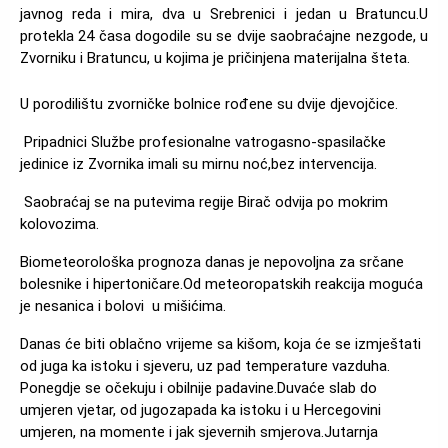
javnog reda i mira, dva u Srebrenici i jedan u Bratuncu.U
protekla 24 časa dogodile su se dvije saobraćajne nezgode, u
Zvorniku i Bratuncu, u kojima je pričinjena materijalna šteta.
U porodilištu zvorničke bolnice rođene su dvije djevojčice.
Pripadnici Službe profesionalne vatrogasno-spasilačke
jedinice iz Zvornika imali su mirnu noć,bez intervencija.
Saobraćaj se na putevima regije Birač odvija po mokrim
kolovozima.
Biometeorološka prognoza danas je nepovoljna za srčane
bolesnike i hipertoničare.Od meteoropatskih reakcija moguća
je nesanica i bolovi u mišićima.
Danas će biti oblačno vrijeme sa kišom, koja će se izmještati
od juga ka istoku i sjeveru, uz pad temperature vazduha.
Ponegdje se očekuju i obilnije padavine.Duvaće slab do
umjeren vjetar, od jugozapada ka istoku i u Hercegovini
umjeren, na momente i jak sjevernih smjerova.Јutarnja