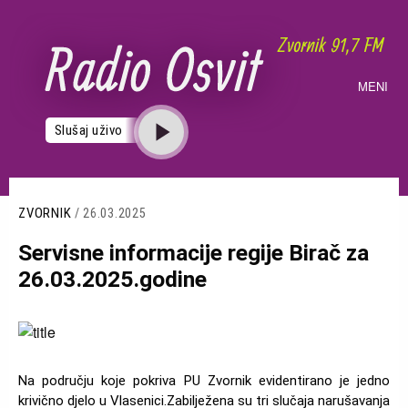
Skoči
na
glavni
sadržaj
MENI
Slušaj uživo
ZVORNIK
/ 26.03.2025
Servisne informacije regije Birač za
26.03.2025.godine
Slika
Na području koje pokriva PU Zvornik evidentirano je jedno
krivično djelo u Vlasenici.Zabilježena su tri slučaja narušavanja