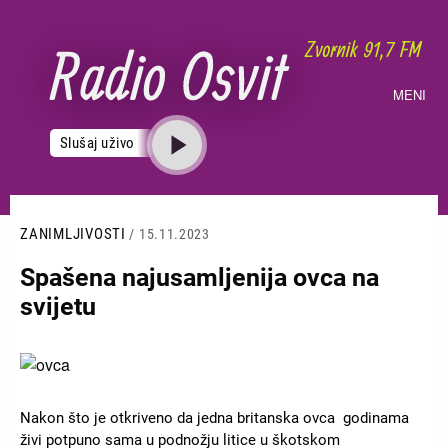
Skoči
na
glavni
sadržaj
MENI
Slušaj uživo
ZANIMLJIVOSTI
/ 15.11.2023
Spašena najusamljenija ovca na
svijetu
Slika
Nakon što je otkriveno da jedna britanska ovca godinama
živi potpuno sama u podnožju litice u škotskom