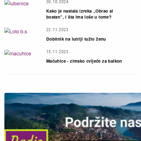
30.10.2024
Kako je nastala izreka „Obrao si
bostan”, i šta ima loše u tome?
22.11.2023
Dobitnik na lutriji tužio ženu
15.11.2023
Maćuhice - zimsko cvijeće za balkon
Slika