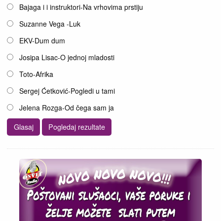
Opcije
Bajaga i i instruktori-Na vrhovima prstiju
Suzanne Vega -Luk
EKV-Dum dum
Josipa Lisac-O jednoj mladosti
Toto-Afrika
Sergej Ćetković-Pogledi u tami
Jelena Rozga-Od čega sam ja