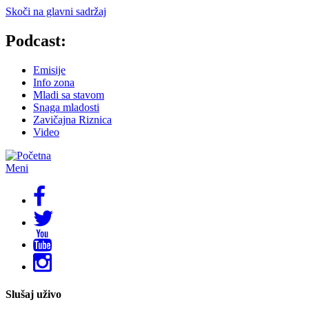
Skoči na glavni sadržaj
Podcast:
Emisije
Info zona
Mladi sa stavom
Snaga mladosti
Zavičajna Riznica
Video
Meni
Slušaj uživo