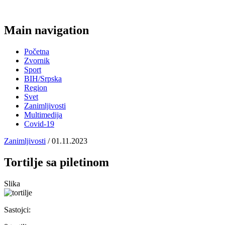
Main navigation
Početna
Zvornik
Sport
BIH/Srpska
Region
Svet
Zanimljivosti
Multimedija
Covid-19
Zanimljivosti
/ 01.11.2023
Tortilje sa piletinom
Slika
Sastojci: