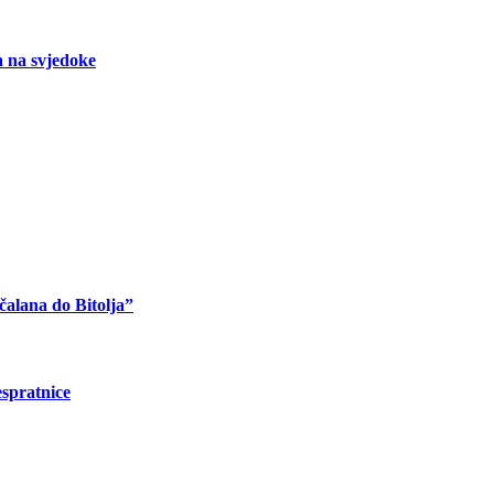
a na svjedoke
čalana do Bitolja”
espratnice