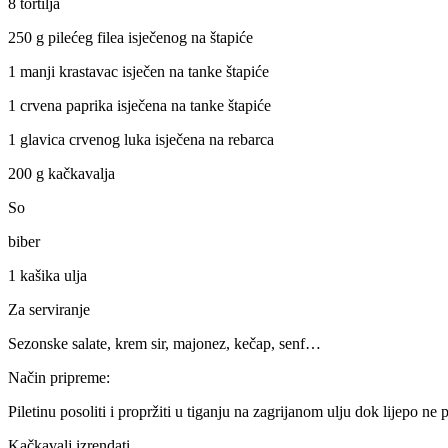
8 tortilja
250 g pilećeg filea isječenog na štapiće
1 manji krastavac isječen na tanke štapiće
1 crvena paprika isječena na tanke štapiće
1 glavica crvenog luka isječena na rebarca
200 g kačkavalja
So
biber
1 kašika ulja
Za serviranje
Sezonske salate, krem sir, majonez, kečap, senf…
Način pripreme:
Piletinu posoliti i propržiti u tiganju na zagrijanom ulju dok lijepo ne 
Kačkavalj izrendati...