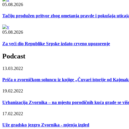
05.08.2026
Tačiju produžen pritvor zbog ometanja pravde i pokušaja uticaj
05.08.2026
Za veći dio Republike Srpske izdato crveno upozorenje
Podcast
13.03.2022
Priča o zvorničkom soluncu iz knjige „Čuvari istorije od Kajmak
19.02.2022
Urbanizacija Zvornika – na mjestu porodičnih kuća grade se viš
17.02.2022
Uže gradsko jezgro Zvornika - mjenja izgled