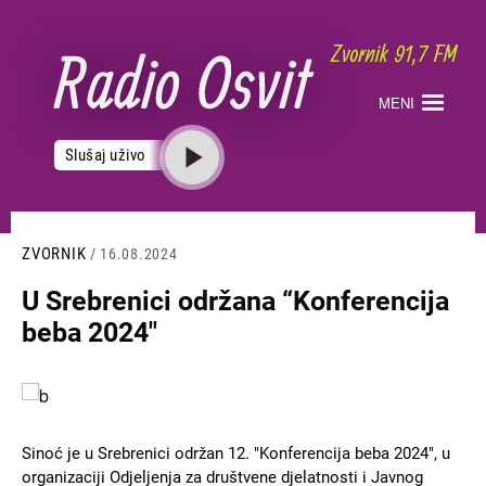
Skoči
na
glavni
sadržaj
MENI
Slušaj uživo
ZVORNIK
/ 16.08.2024
U Srebrenici održana “Konferencija
beba 2024"
Slika
Sinoć je u Srebrenici održan 12. "Konferencija beba 2024", u
organizaciji Odjeljenja za društvene djelatnosti i Javnog