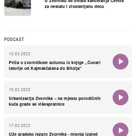
U Zvorniku se otvara kancelarija Centra
za nestalu i zlostavljanu decu
PODCAST
13.03.2022
Priča o zvorničkom soluncu iz knjige „Čuvari
istorije od Kajmakčalana do Bitolja”
19.02.2022
Urbanizacija Zvornika – na mjestu porodičnih
kuća grade se višespratnice
17.02.2022
Uže gradsko jezgro Zvornika - mjenja izgled