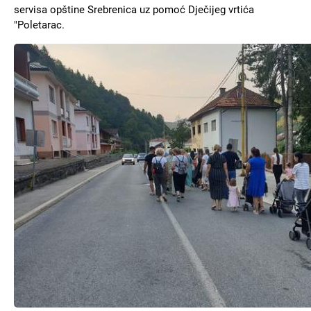
servisa opštine Srebrenica uz pomoć Dječijeg vrtića
"Poletarac.
Slika