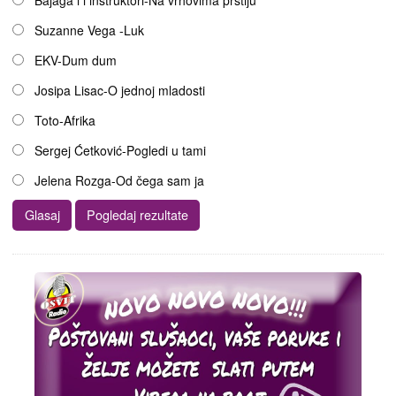
Bajaga i i instruktori-Na vrhovima prstiju
Suzanne Vega -Luk
EKV-Dum dum
Josipa Lisac-O jednoj mladosti
Toto-Afrika
Sergej Ćetković-Pogledi u tami
Jelena Rozga-Od čega sam ja