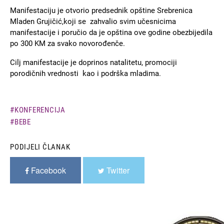
Manifestaciju je otvorio predsednik opštine Srebrenica
Mladen Grujičić,koji se zahvalio svim učesnicima
manifestacije i poručio da je opština ove godine obezbijedila
po 300 KM za svako novorođenče.
Cilj manifestacije je doprinos natalitetu, promociji
porodičnih vrednosti kao i podrška mladima.
KONFERENCIJA
BEBE
PODIJELI ČLANAK
Facebook
Twitter