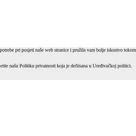
potrebe pri posjeti naše web stranice i pružila vam bolje iskustvo toko
etite našu Politiku privatnosti koja je defiisana u Uređivačkoj politici.