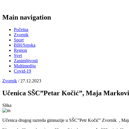
Main navigation
Početna
Zvornik
Sport
BIH/Srpska
Region
Svet
Zanimljivosti
Multimedija
Covid-19
Zvornik
/ 27.12.2023
Učenica SŠC”Petar Kočić”, Maja Marković, 
Slika
Učenica drugog razreda gimnazije u SŠC”Petr Kočić” Zvornik , Maja