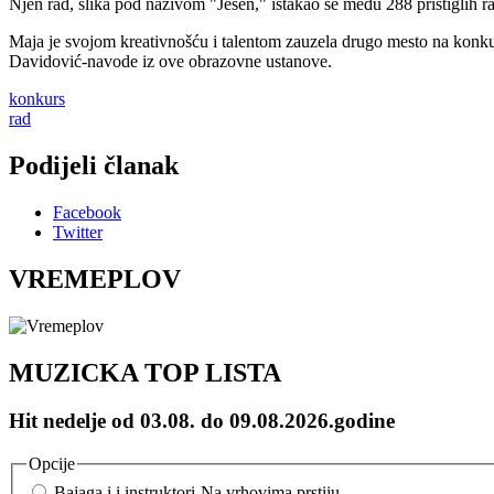
Njen rad, slika pod nazivom "Jesen," istakao se među 288 pristiglih r
Maja je svojom kreativnošću i talentom zauzela drugo mesto na konkurs
Davidović-navode iz ove obrazovne ustanove.
konkurs
rad
Podijeli članak
Facebook
Twitter
VREMEPLOV
MUZICKA TOP LISTA
Hit nedelje od 03.08. do 09.08.2026.godine
Opcije
Bajaga i i instruktori-Na vrhovima prstiju