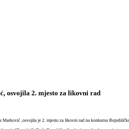
osvojila 2. mjesto za likovni rad
 Marković ,osvojila je 2. mjesto za likovni rad na konkursu Republ