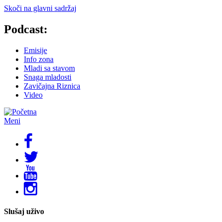
Skoči na glavni sadržaj
Podcast:
Emisije
Info zona
Mladi sa stavom
Snaga mladosti
Zavičajna Riznica
Video
Meni
Slušaj uživo