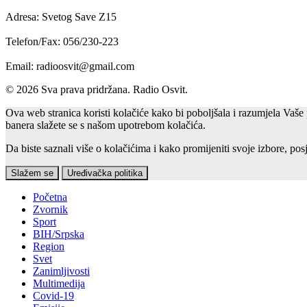
Adresa: Svetog Save Z15
Telefon/Fax: 056/230-223
Email: radioosvit@gmail.com
© 2026 Sva prava pridržana. Radio Osvit.
Ova web stranica koristi kolačiće kako bi poboljšala i razumjela Vaše 
banera slažete se s našom upotrebom kolačića.
Da biste saznali više o kolačićima i kako promijeniti svoje izbore, posj
Slažem se
Uređivačka politika
Početna
Zvornik
Sport
BIH/Srpska
Region
Svet
Zanimljivosti
Multimedija
Covid-19