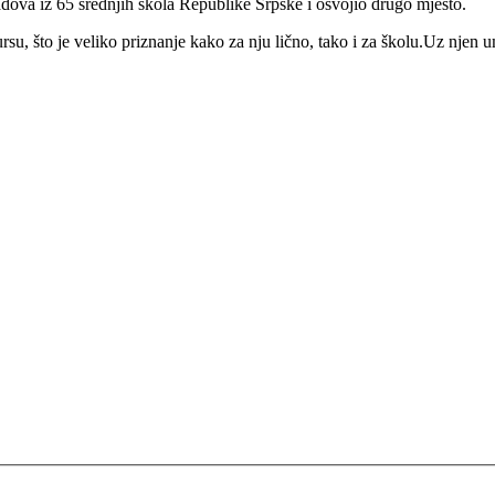
adova iz 65 srednjih škola Republike Srpske i osvojio drugo mjesto.
u, što je veliko priznanje kako za nju lično, tako i za školu.Uz njen 