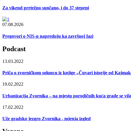
Za vikend pretežno sunčano, i do 37 stepeni
07.08.2026
Pregovori o NIS-u napreduju ka završnoj fazi
Podcast
13.03.2022
Priča o zvorničkom soluncu iz knjige „Čuvari istorije od Kajmak
19.02.2022
Urbanizacija Zvornika – na mjestu porodičnih kuća grade se viš
17.02.2022
Uže gradsko jezgro Zvornika - mjenja izgled