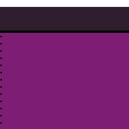
POČETNA
ZVORNIK
SPORT
BIH/SRPSKA
REGION
SVET
ZANIMLJIVOSTI
MULTIMEDIJA
COVID-19
EMISIJE
INFO ZONA
MLADI SA STAVOM
SNAGA MLADOSTI