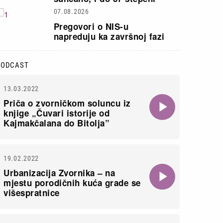
07.08.2026
Pregovori o NIS-u
napreduju ka završnoj fazi
PODCAST
13.03.2022
Priča o zvorničkom soluncu iz
knjige „Čuvari istorije od
Kajmakčalana do Bitolja”
19.02.2022
Urbanizacija Zvornika – na
mjestu porodičnih kuća grade se
višespratnice