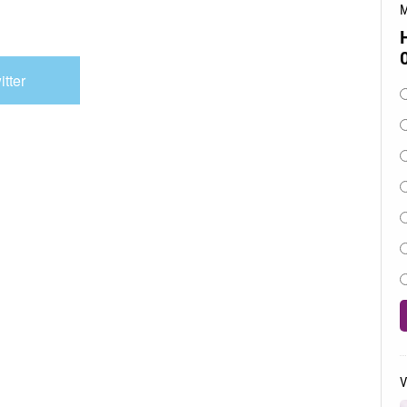
M
itter
O
V