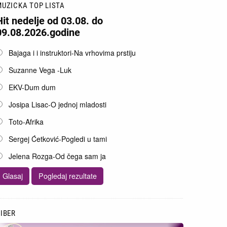
UZICKA TOP LISTA
Hit nedelje od 03.08. do
09.08.2026.godine
pcije
Bajaga i i instruktori-Na vrhovima prstiju
Suzanne Vega -Luk
EKV-Dum dum
Josipa Lisac-O jednoj mladosti
Toto-Afrika
Sergej Ćetković-Pogledi u tami
Jelena Rozga-Od čega sam ja
IBER