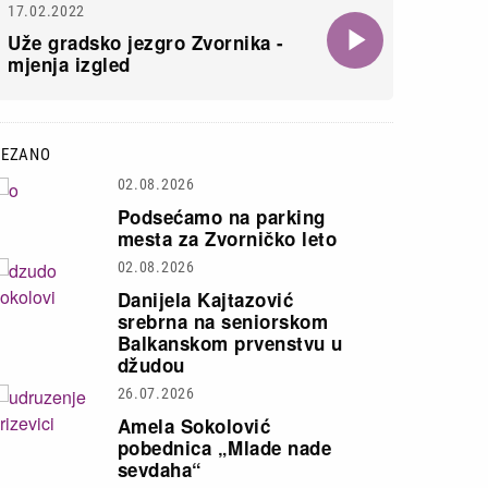
17.02.2022
Uže gradsko jezgro Zvornika -
mjenja izgled
VEZANO
02.08.2026
Podsećamo na parking
mesta za Zvorničko leto
02.08.2026
Danijela Kajtazović
srebrna na seniorskom
Balkanskom prvenstvu u
džudou
26.07.2026
Amela Sokolović
pobednica „Mlade nade
sevdaha“