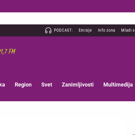
PODCAST:
Emisije
Info zona
Mladi 
ka
Region
Svet
Zanimljivosti
Multimedija