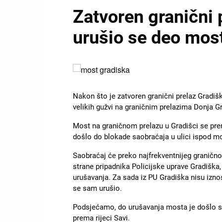
Zatvoren granični p
urušio se deo mos
Slika
Nakon što je zatvoren granični prelaz Gradiš
velikih gužvi na graničnim prelazima Donja G
Most na graničnom prelazu u Gradišci se pre
došlo do blokade saobraćaja u ulici ispod mos
Saobraćaj će preko najfrekventnijeg granično
strane pripadnika Policijske uprave Gradiška,
urušavanja. Za sada iz PU Gradiška nisu izno
se sam urušio.
Podsjećamo, do urušavanja mosta je došlo sin
prema rijeci Savi.