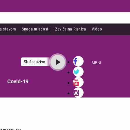
sa stavom
Snaga mladosti
Zavičajna Riznica
Video
Slušaj uživo
MENI
Covid-19