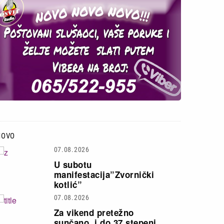
NOVO
07.08.2026
U subotu
manifestacija”Zvornički
kotlić”
07.08.2026
Za vikend pretežno
sunčano, i do 37 stepeni