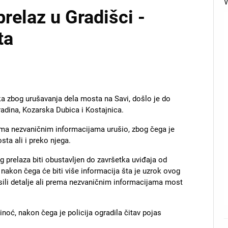
relaz u Gradišci -
ta
ka zbog urušavanja dela mosta na Savi, došlo je do
radina, Kozarska Dubica i Kostajnica.
ma nezvaničnim informacijama urušio, zbog čega je
ta ali i preko njega.
g prelaza biti obustavljen do završetka uviđaja od
 nakon čega će biti više informacija šta je uzrok ovog
sili detalje ali prema nezvaničnim informacijama most
oć, nakon čega je policija ogradila čitav pojas