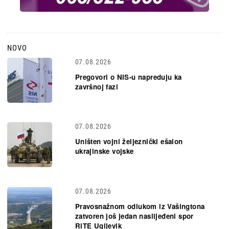
NOVO
07.08.2026
Pregovori o NIS-u napreduju ka
završnoj fazi
07.08.2026
Uništen vojni željeznički ešalon
ukrajinske vojske
07.08.2026
Pravosnažnom odlukom iz Vašingtona
zatvoren još jedan naslijeđeni spor
RiTE Ugljevik