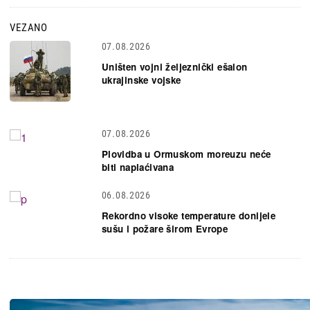
VEZANO
07.08.2026
Uništen vojni željeznički ešalon
ukrajinske vojske
07.08.2026
Plovidba u Ormuskom moreuzu neće
biti naplaćivana
06.08.2026
Rekordno visoke temperature donijele
sušu i požare širom Evrope
Slika