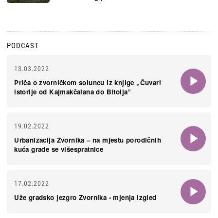
PODCAST
13.03.2022
Priča o zvorničkom soluncu iz knjige „Čuvari
istorije od Kajmakčalana do Bitolja”
19.02.2022
Urbanizacija Zvornika – na mjestu porodičnih
kuća grade se višespratnice
17.02.2022
Uže gradsko jezgro Zvornika - mjenja izgled