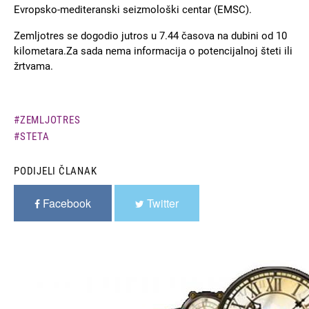
Evropsko-mediteranski seizmološki centar (EMSC).
Zemljotres se dogodio jutros u 7.44 časova na dubini od 10
kilometara.Za sada nema informacija o potencijalnoj šteti ili
žrtvama.
ZEMLJOTRES
STETA
PODIJELI ČLANAK
Facebook
Twitter