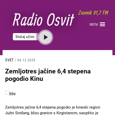
Skoči
na
glavni
sadržaj
MENI
Slušaj uživo
SVET
/ 04.12.2025
Zemljotres jačine 6,4 stepena
pogodio Kinu
Slika
Zemljotres jačine 6,4 stepena pogodio je kineski region
Јužni Sinđang, blizu granice s Kirgistanom, saopštio je