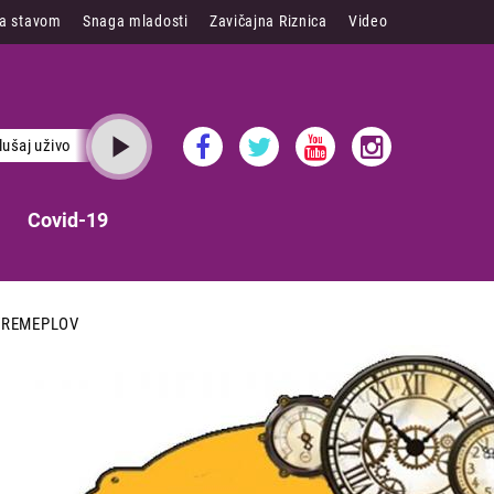
sa stavom
Snaga mladosti
Zavičajna Riznica
Video
lušaj uživo
Covid-19
VREMEPLOV