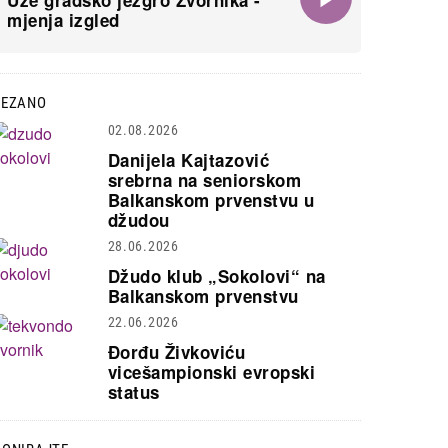
Uže gradsko jezgro Zvornika -
mjenja izgled
VEZANO
02.08.2026
Danijela Kajtazović
srebrna na seniorskom
Balkanskom prvenstvu u
džudou
28.06.2026
Džudo klub „Sokolovi“ na
Balkanskom prvenstvu
22.06.2026
Đorđu Živkoviću
vicešampionski evropski
status