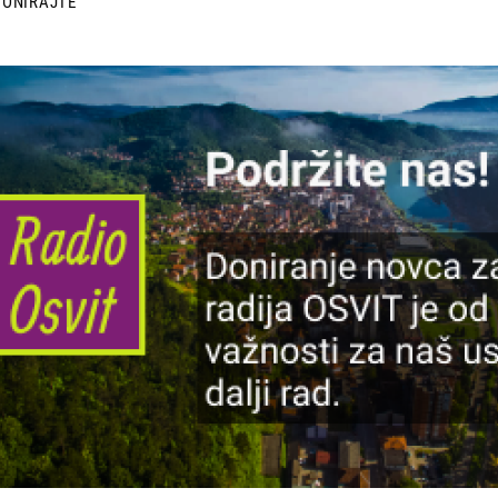
DONIRAJTE
lika