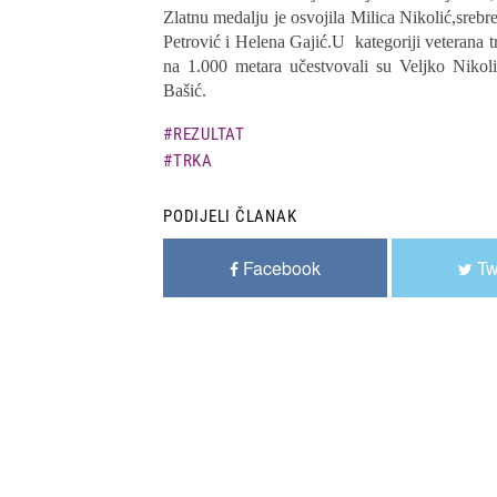
Zlatnu medalju je osvojila Milica Nikolić,sreb
Petrović i Helena Gajić.U kategoriji veterana 
na 1.000 metara učestvovali su Veljko Nikol
Bašić.
REZULTAT
TRKA
PODIJELI ČLANAK
Facebook
Tw