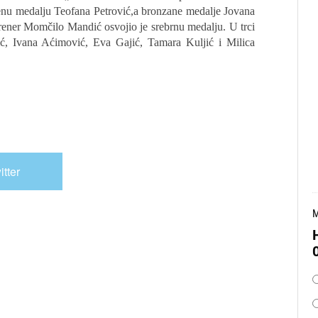
renu medalju Teofana Petrović,a bronzane medalje Jovana
trener Momčilo Mandić osvojio je srebrnu medalju. U trci
ić, Ivana Aćimović, Eva Gajić, Tamara Kuljić i Milica
itter
M
O