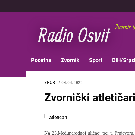
Skoči
na
glavni
sadržaj
MAIN
Početna
Zvornik
Sport
BIH/Srps
NAVIGATION
SPORT
/ 04.04.2022
Zvornički atletičar
Slika
Na 23.Međunarodnoj uličnoj trci u Prnjavoru, a