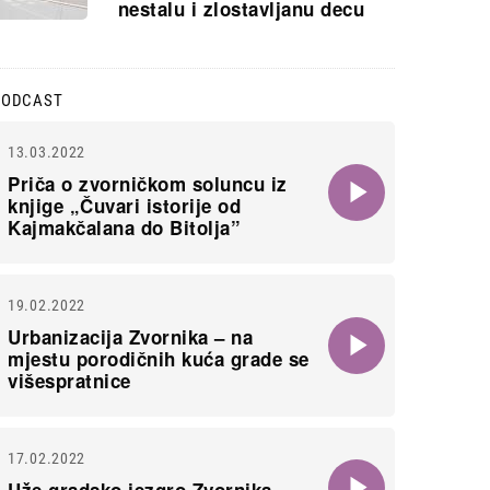
nestalu i zlostavljanu decu
PODCAST
13.03.2022
Priča o zvorničkom soluncu iz
knjige „Čuvari istorije od
Kajmakčalana do Bitolja”
19.02.2022
Urbanizacija Zvornika – na
mjestu porodičnih kuća grade se
višespratnice
17.02.2022