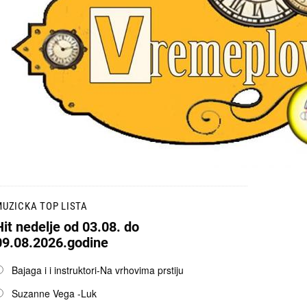
UZICKA TOP LISTA
Hit nedelje od 03.08. do
09.08.2026.godine
pcije
Bajaga i i instruktori-Na vrhovima prstiju
Suzanne Vega -Luk