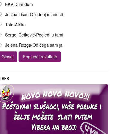
EKV-Dum dum
Josipa Lisac-O jednoj mladosti
Toto-Afrika
Sergej Ćetković-Pogledi u tami
Jelena Rozga-Od čega sam ja
IBER