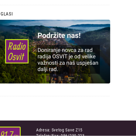
OGLASI
Adresa: Svetog Save Z15
Telefon/Fax: 056/230-223