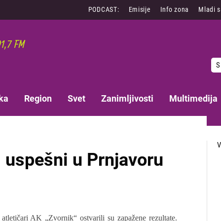
PODCAST:
Emisije
Info zona
Mladi 
S
ka
Region
Svet
Zanimljivosti
Multimedija
i uspešni u Prnjavoru
tletičari AK „Zvornik“ ostvarili su zapažene rezultate.