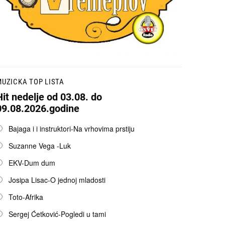
UZICKA TOP LISTA
Hit nedelje od 03.08. do
09.08.2026.godine
pcije
Bajaga i i instruktori-Na vrhovima prstiju
Suzanne Vega -Luk
EKV-Dum dum
Josipa Lisac-O jednoj mladosti
Toto-Afrika
Sergej Ćetković-Pogledi u tami