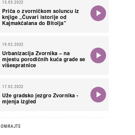
13.03.2022
Priča o zvorničkom soluncu iz
knjige „Čuvari istorije od
Kajmakčalana do Bitolja”
19.02.2022
Urbanizacija Zvornika – na
mjestu porodičnih kuća grade se
višespratnice
17.02.2022
Uže gradsko jezgro Zvornika -
mjenja izgled
DONIRAJTE