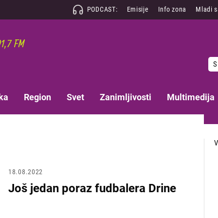
PODCAST:
Emisije
Info zona
Mladi 
S
ka
Region
Svet
Zanimljivosti
Multimedija
18.08.2022
Još jedan poraz fudbalera Drine