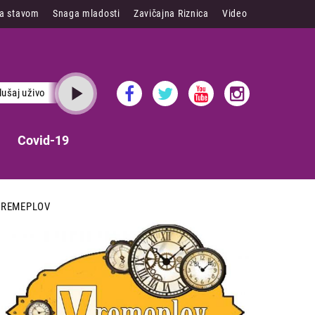
sa stavom
Snaga mladosti
Zavičajna Riznica
Video
lušaj uživo
Covid-19
VREMEPLOV