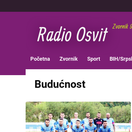
Skoči
na
glavni
sadržaj
MAIN
Početna
Zvornik
Sport
BIH/Srps
NAVIGATION
Budućnost