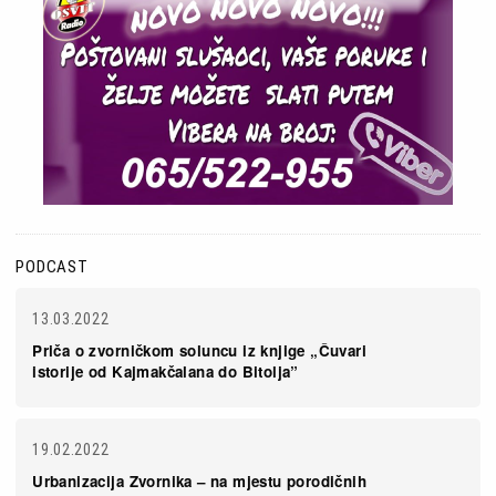
PODCAST
13.03.2022
Priča o zvorničkom soluncu iz knjige „Čuvari
istorije od Kajmakčalana do Bitolja”
19.02.2022
Urbanizacija Zvornika – na mjestu porodičnih