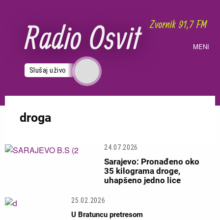
Skoči
na
glavni
sadržaj
MENI
Slušaj uživo
droga
24.07.2026
Sarajevo: Pronađeno oko
35 kilograma droge,
uhapšeno jedno lice
25.02.2026
U Bratuncu pretresom