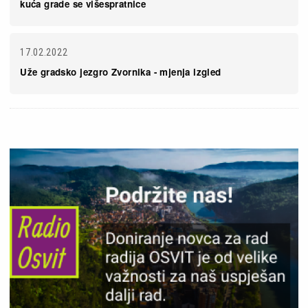
kuća grade se višespratnice
17.02.2022
Uže gradsko jezgro Zvornika - mjenja izgled
Slika