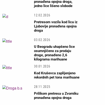
pronađena opojna droga,
jedno lice lišeno slobode
12.02.2026
Pretresom vozila kod lica iz
Ljubovije pronađena opojna
droga
03.02.2026
U Beogradu uhapšeno lice
osumnjičeno za prodaju
droge, pronađeno 2,6
kilograma marihuane
30.01.2026
Kod Kruševca zaplijenjeno
rekordnih pet tona marihuane
28.11.2025
Prilikom pretresa u Zvorniku
pronađena opojna droga