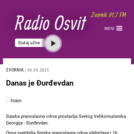
Skoči
na
glavni
sadržaj
MENI
Slušaj uživo
ZVORNIK
/ 06.05.2025
Danas je Đurđevdan
Slika
Srpska pravoslavna crkva proslavlja Svetog Velikomučenika
Georgija - Đurđevdan.
Ovog svetitelja Srpska pravoslavna crkva obilježava i 16.