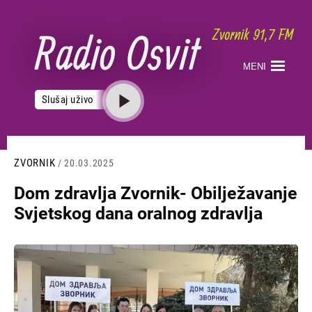
Skoči
na
glavni
sadržaj
MENI
Slušaj uživo
ZVORNIK
/ 20.03.2025
Dom zdravlja Zvornik- Obilježavanje
Svjetskog dana oralnog zdravlja
Slika