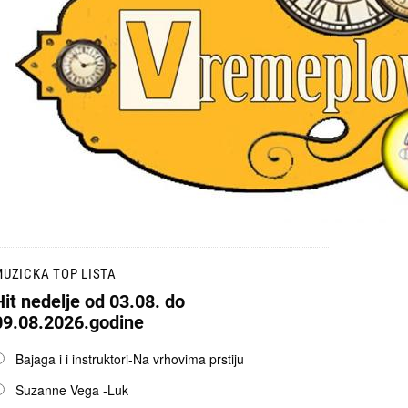
UZICKA TOP LISTA
Hit nedelje od 03.08. do
09.08.2026.godine
pcije
Bajaga i i instruktori-Na vrhovima prstiju
Suzanne Vega -Luk