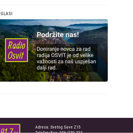
OGLASI
Adresa: Svetog Save Z15
Telefon/Fax: 056/230-223