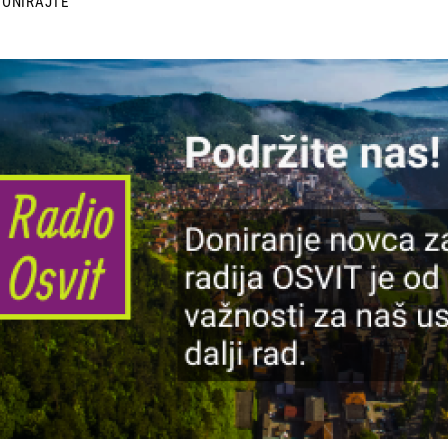
DONIRAJTE
lika