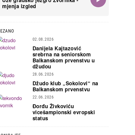
Uže gradsko jezgro Zvornika -
mjenja izgled
VEZANO
02.08.2026
Danijela Kajtazović
srebrna na seniorskom
Balkanskom prvenstvu u
džudou
28.06.2026
Džudo klub „Sokolovi“ na
Balkanskom prvenstvu
22.06.2026
Đorđu Živkoviću
vicešampionski evropski
status