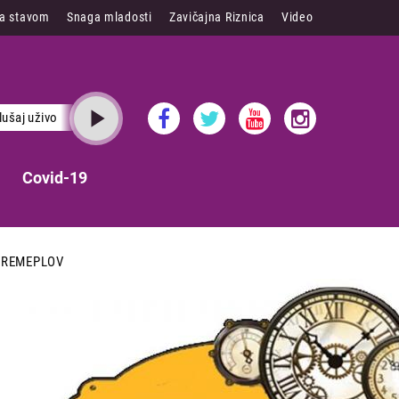
sa stavom
Snaga mladosti
Zavičajna Riznica
Video
lušaj uživo
Covid-19
VREMEPLOV