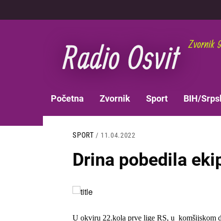
Skoči
na
glavni
sadržaj
MAIN
Početna
Zvornik
Sport
BIH/Srps
NAVIGATION
SPORT
/ 11.04.2022
Drina pobedila eki
Slika
U okviru 22.kola prve lige RS, u komšijskom de