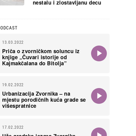
nestalu i zlostavljanu decu
PODCAST
13.03.2022
Priča o zvorničkom soluncu iz
knjige „Čuvari istorije od
Kajmakčalana do Bitolja”
19.02.2022
Urbanizacija Zvornika – na
mjestu porodičnih kuća grade se
višespratnice
17.02.2022