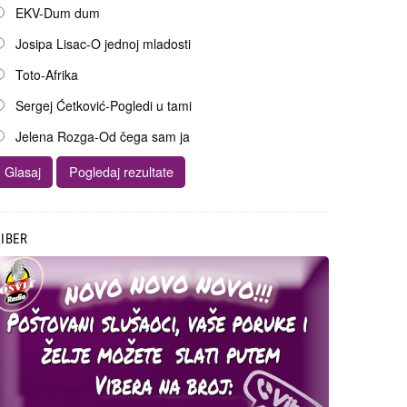
EKV-Dum dum
Josipa Lisac-O jednoj mladosti
Toto-Afrika
Sergej Ćetković-Pogledi u tami
Jelena Rozga-Od čega sam ja
IBER