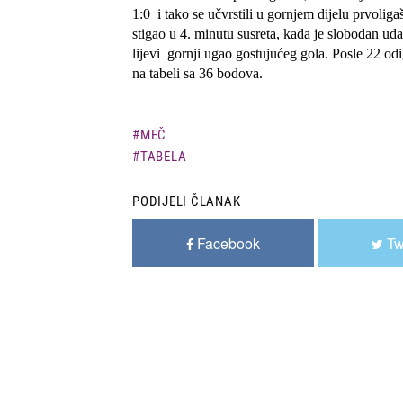
1:0 i tako se učvrstili u gornjem dijelu prvoli
stigao u 4. minutu susreta, kada je slobodan u
lijevi gornji ugao gostujućeg gola. Posle 22 od
na tabeli sa 36 bodova.
MEČ
TABELA
PODIJELI ČLANAK
Facebook
Tw