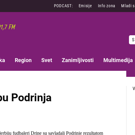
PODCAST:
Emisije
Info zona
Mladi 
S
ka
Region
Svet
Zanimljivosti
Multimedija
pu Podrinja
rbiju fudbaleri Drine su savladali Podrinje rezultatom