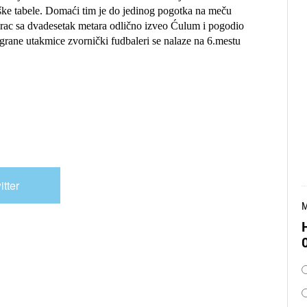
gaške tabele. Domaći tim je do jedinog pogotka na meču
darac sa dvadesetak metara odlično izveo Ćulum i pogodio
igrane utakmice zvornički fudbaleri se nalaze na 6.mestu
itter
M
O