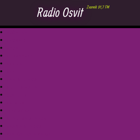
POČETNA
ZVORNIK
SPORT
BIH/SRPSKA
REGION
SVET
ZANIMLJIVOSTI
MULTIMEDIJA
COVID-19
EMISIJE
INFO ZONA
MLADI SA STAVOM
SNAGA MLADOSTI
ZAVIČAJNA RIZNICA