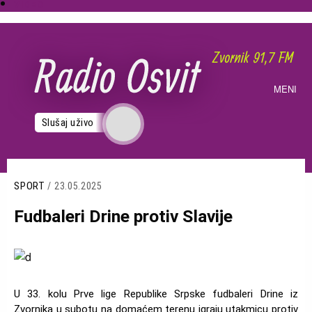
VIDEO
Skoči
na
glavni
sadržaj
MENI
Slušaj uživo
SPORT
/ 23.05.2025
Fudbaleri Drine protiv Slavije
Slika
U 33. kolu Prve lige Republike Srpske fudbaleri Drine iz
Zvornika u subotu na domaćem terenu igraju utakmicu protiv