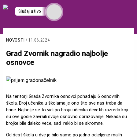
Skoči
na
Slušaj uživo
glavni
sadržaj
NOVOSTI
/ 11.06.2024
Grad Zvornik nagradio najbolje
osnovce
Slika
Na teritorji Grada Zvornika osnovci pohađaju 6 osnovnih
škola. Broj učenika u školama je ono što sve nas treba da
brine. Najbolje se to vidi po broju učenika devetih razreda koji
su ove godie završili svoje osnovno obrazovanje. Nekada su
brojke bile daleko veće, sad reklo bi se skromne.
Od šest škola u dve je bilo samo po jedno odjeljenje malih