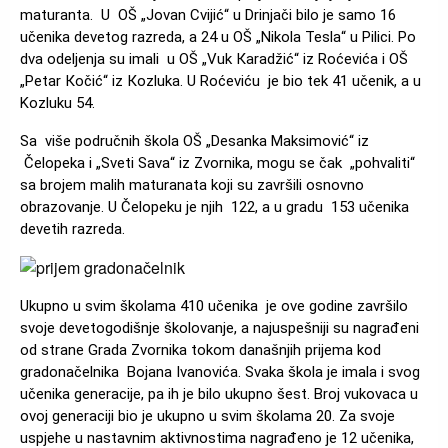
maturanta. U OŠ „Jovan Cvijić“ u Drinjači bilo je samo 16
učenika devetog razreda, a 24 u OŠ „Nikola Tesla“ u Pilici. Po
dva odeljenja su imali u OŠ „Vuk Кaradžić“ iz Roćevića i OŠ
„Petar Кočić“ iz Кozluka. U Roćeviću je bio tek 41 učenik, a u
Kozluku 54.
Sa više područnih škola OŠ „Desanka Maksimović“ iz
Čelopeka i „Sveti Sava“ iz Zvornika, mogu se čak „pohvaliti“
sa brojem malih maturanata koji su završili osnovno
obrazovanje. U Čelopeku je njih 122, a u gradu 153 učenika
devetih razreda.
Slika
Ukupno u svim školama 410 učenika je ove godine završilo
svoje devetogodišnje školovanje, a najuspešniji su nagrađeni
od strane Grada Zvornika tokom današnjih prijema kod
gradonačelnika Bojana Ivanovića. Svaka škola je imala i svog
učenika generacije, pa ih je bilo ukupno šest. Broj vukovaca u
ovoj generaciji bio je ukupno u svim školama 20. Za svoje
uspjehe u nastavnim aktivnostima nagrađeno je 12 učenika,