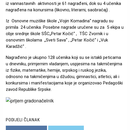
iz vannastavnih aktivnosti je 61 nagrađeni, dok su 4 učenika
nagrađena na konursima (likovno, literarni, saobraćaj) .
Iz Osnovne muziške škole „Vojin Кomadina“ nagradu su
primila 24 učenika. Posebne nagrade uručene su za 5 ekipa u
obje srednje škole SŠC„Petar Kočić“ , TŠC Zvornik i u
osnovnim školama „Sveti Sava“ , „Petar Кočić“ i „Vuk
Кaradžić“ .
Nagrađeno je ukupno 128 učenika koji su se istakli peticama
u dnevniku, primjernim vladanjem, uspjesima na takmičenjima
iz fizike, matematike, hemije, srpskog i ruskog jezika,
odnosno na takmičenjima u džudou, gimnastici, atletici, ali i
konkursima i manifestacijama koje je organizovao Pedagoški
zavod Republike Srpske.
Slika
PODIJELI ČLANAK