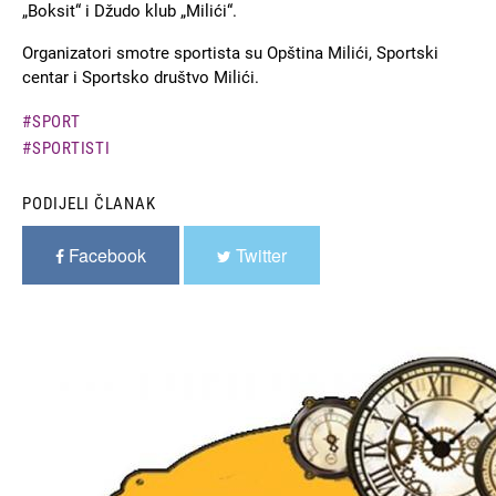
„Boksit“ i Džudo klub „Milići“.
Organizatori smotre sportista su Opština Milići, Sportski
centar i Sportsko društvo Milići.
SPORT
SPORTISTI
PODIJELI ČLANAK
Facebook
Twitter