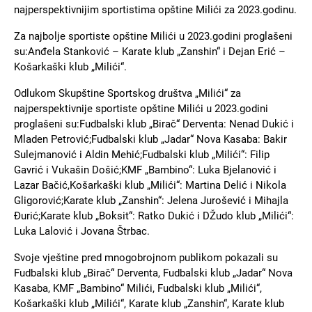
najperspektivnijim sportistima opštine Milići za 2023.godinu.
Za najbolje sportiste opštine Milići u 2023.godini proglašeni
su:Anđela Stanković – Karate klub „Zanshin“ i Dejan Erić –
Košarkaški klub „Milići“.
Odlukom Skupštine Sportskog društva „Milići“ za
najperspektivnije sportiste opštine Milići u 2023.godini
proglašeni su:Fudbalski klub „Birač“ Derventa: Nenad Dukić i
Mladen Petrović;Fudbalski klub „Jadar“ Nova Kasaba: Bakir
Sulejmanović i Aldin Mehić;Fudbalski klub „Milići“: Filip
Gavrić i Vukašin Došić;KMF „Bambino“: Luka Bjelanović i
Lazar Bačić,Košarkaški klub „Milići“: Martina Delić i Nikola
Gligorović;Karate klub „Zanshin“: Jelena Jurošević i Mihajla
Đurić;Karate klub „Boksit“: Ratko Dukić i DŽudo klub „Milići“:
Luka Lalović i Jovana Štrbac.
Svoje vještine pred mnogobrojnom publikom pokazali su
Fudbalski klub „Birač“ Derventa, Fudbalski klub „Jadar“ Nova
Kasaba, KMF „Bambino“ Milići, Fudbalski klub „Milići“,
Košarkaški klub „Milići“, Karate klub „Zanshin“, Karate klub