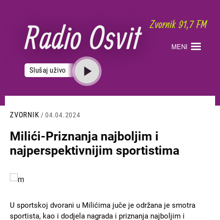
Skoči
na
glavni
sadržaj
MENI
Slušaj uživo
ZVORNIK
/ 04.04.2024
Milići-Priznanja najboljim i
najperspektivnijim sportistima
Slika
U sportskoj dvorani u Milićima juče je održana je smotra
sportista, kao i dodjela nagrada i priznanja najboljim i