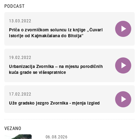
PODCAST
13.03.2022
Priča o zvorničkom soluncu iz knjige „Čuvari
istorije od Kajmakčalana do Bitolja”
19.02.2022
Urbanizacija Zvornika – na mjestu porodičnih
kuća grade se višespratnice
17.02.2022
Uže gradsko jezgro Zvornika - mjenja izgled
VEZANO
06.08.2026