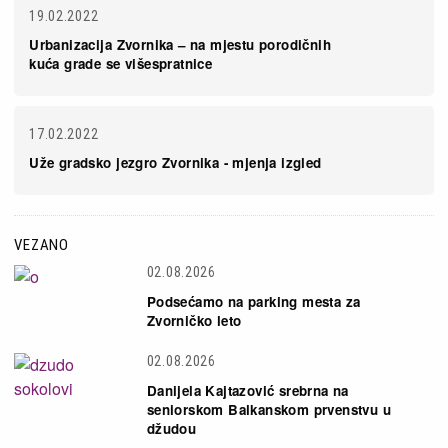
19.02.2022
Urbanizacija Zvornika – na mjestu porodičnih
kuća grade se višespratnice
17.02.2022
Uže gradsko jezgro Zvornika - mjenja izgled
VEZANO
02.08.2026
Podsećamo na parking mesta za
Zvorničko leto
02.08.2026
Danijela Kajtazović srebrna na
seniorskom Balkanskom prvenstvu u
džudou