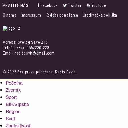
PRATITE NAS:
Facebook
Twitter
Youtube
FOOTER
O nama
Impressum
Kodeks ponašanja
Uređivačka politika
MENU
Adresa: Svetog Save Z15
Telefon/Fax: 056/230-223
Email: radioosvit@gmail.com
© 2026 Sva prava pridržana. Radio Osvit.
Početna
Zvornik
Sport
BIH/Srpska
Region
Svet
Zanimljivosti