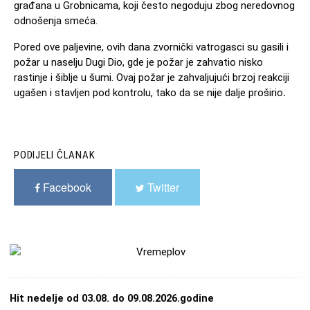
građana u Grobnicama, koji često negoduju zbog neredovnog
odnošenja smeća.
Pored ove paljevine, ovih dana zvornički vatrogasci su gasili i
požar u naselju Dugi Dio, gde je požar je zahvatio nisko
rastinje i šiblje u šumi. Ovaj požar je zahvaljujući brzoj reakciji
ugašen i stavljen pod kontrolu, tako da se nije dalje proširio
.
PODIJELI ČLANAK
Facebook
Twitter
Hit nedelje od 03.08. do 09.08.2026.godine