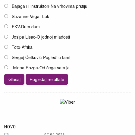
Opcije
Bajaga i i instruktori-Na vrhovima prstiju
Suzanne Vega -Luk
EKV-Dum dum
Josipa Lisac-O jednoj mladosti
Toto-Afrika
Sergej Ćetković-Pogledi u tami
Jelena Rozga-Od čega sam ja
NOVO
07.08.2026