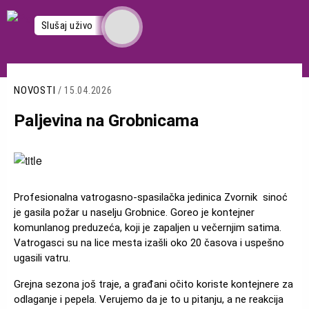
Skoči
na
Slušaj uživo
glavni
sadržaj
NOVOSTI
/ 15.04.2026
Paljevina na Grobnicama
Slika
Profesionalna vatrogasno-spasilačka jedinica Zvornik sinoć
je gasila požar u naselju Grobnice. Goreo je kontejner
komunlanog preduzeća, koji je zapaljen u večernjim satima.
Vatrogasci su na lice mesta izašli oko 20 časova i uspešno
ugasili vatru.
Grejna sezona još traje, a građani očito koriste kontejnere za
odlaganje i pepela. Verujemo da je to u pitanju, a ne reakcija