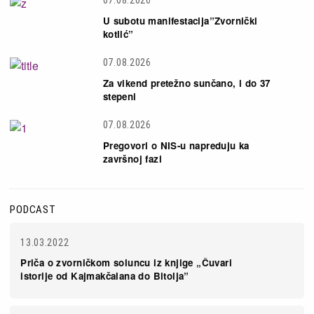
U subotu manifestacija”Zvornički
kotlić”
07.08.2026
Za vikend pretežno sunčano, i do 37
stepeni
07.08.2026
Pregovori o NIS-u napreduju ka
završnoj fazi
PODCAST
13.03.2022
Priča o zvorničkom soluncu iz knjige „Čuvari
istorije od Kajmakčalana do Bitolja”