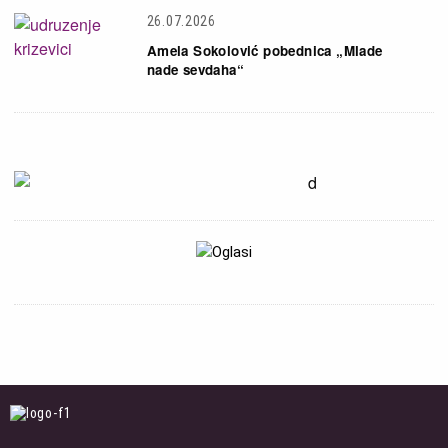
26.07.2026
Amela Sokolović pobednica „Mlade
nade sevdaha“
Slika