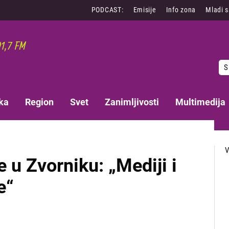
PODCAST:
Emisije
Info zona
Mladi 
S
ka
Region
Svet
Zanimljivosti
Multimedija
 u Zvorniku: „Mediji i
e“