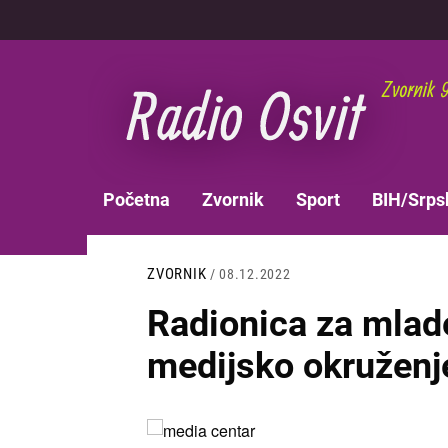
Skoči
na
glavni
sadržaj
MAIN
Početna
Zvornik
Sport
BIH/Srps
NAVIGATION
ZVORNIK
/ 08.12.2022
Radionica za mlade
medijsko okruženj
Slika