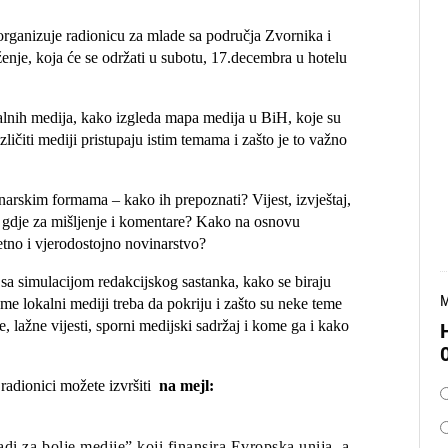
organizuje radionicu za mlade sa područja Zvornika i
enje, koja će se održati u subotu, 17.decembra u hotelu
onalnih medija, kako izgleda mapa medija u BiH, koje su
ličiti mediji pristupaju istim temama i zašto je to važno
narskim formama – kako ih prepoznati? Vijest, izvještaj,
e, gdje za mišljenje i komentare? Kako na osnovu
etno i vjerodostojno novinarstvo?
i sa simulacijom redakcijskog sastanka, kako se biraju
M
eme lokalni mediji treba da pokriju i zašto su neke teme
 lažne vijesti, sporni medijski sadržaj i kome ga i kako
O
 radionici možete izvršiti
na mejl:
di za bolje medije” koji finansira Evropska unija, a