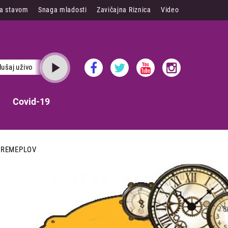
sa stavom
Snaga mladosti
Zavičajna Riznica
Video
lušaj uživo
Covid-19
VREMEPLOV