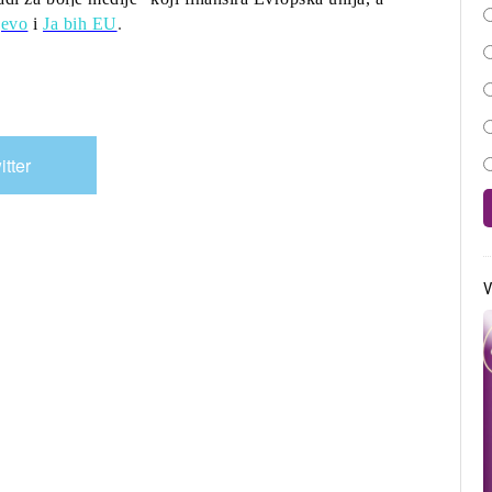
jevo
i
Ja bih EU
.
itter
V