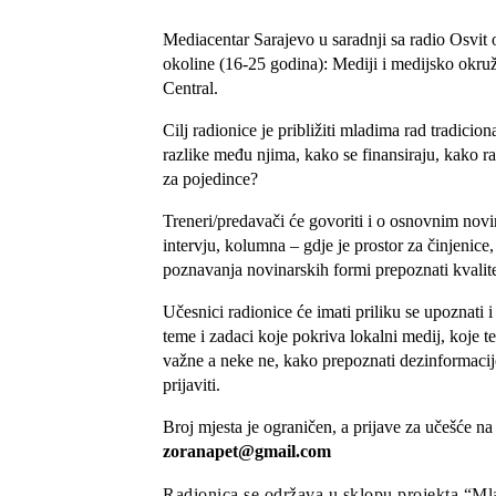
Mediacentar Sarajevo u saradnji sa radio Osvit 
okoline (16-25 godina): Mediji i medijsko okruž
Central.
Cilj radionice je približiti mladima rad tradici
razlike među njima, kako se finansiraju, kako raz
za pojedince?
Treneri/predavači će govoriti i o osnovnim novi
intervju, kolumna – gdje je prostor za činjenic
poznavanja novinarskih formi prepoznati kvalit
Učesnici radionice će imati priliku se upoznati 
teme i zadaci koje pokriva lokalni medij, koje t
važne a neke ne, kako prepoznati dezinformacije,
prijaviti.
Broj mjesta je ograničen, a prijave za učešće na
zoranapet@gmail.com
Radionica se održava u sklopu projekta “Mla