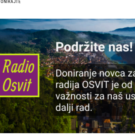
DONIRAJTE
lika