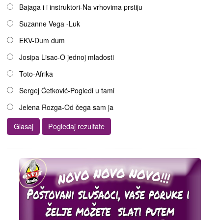
Opcije
Bajaga i i instruktori-Na vrhovima prstiju
Suzanne Vega -Luk
EKV-Dum dum
Josipa Lisac-O jednoj mladosti
Toto-Afrika
Sergej Ćetković-Pogledi u tami
Jelena Rozga-Od čega sam ja