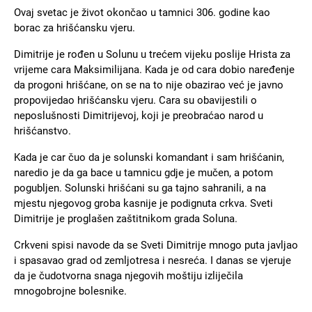
Ovaj svetac je život okončao u tamnici 306. godine kao
borac za hrišćansku vjeru.
Dimitrije je rođen u Solunu u trećem vijeku poslije Hrista za
vrijeme cara Maksimilijana. Kada je od cara dobio naređenje
da progoni hrišćane, on se na to nije obazirao već je javno
propovijedao hrišćansku vjeru. Cara su obavijestili o
neposlušnosti Dimitrijevoj, koji je preobraćao narod u
hrišćanstvo.
Kada je car čuo da je solunski komandant i sam hrišćanin,
naredio je da ga bace u tamnicu gdje je mučen, a potom
pogubljen. Solunski hrišćani su ga tajno sahranili, a na
mjestu njegovog groba kasnije je podignuta crkva. Sveti
Dimitrije je proglašen zaštitnikom grada Soluna.
Crkveni spisi navode da se Sveti Dimitrije mnogo puta javljao
i spasavao grad od zemljotresa i nesreća. I danas se vjeruje
da je čudotvorna snaga njegovih moštiju izliječila
mnogobrojne bolesnike.