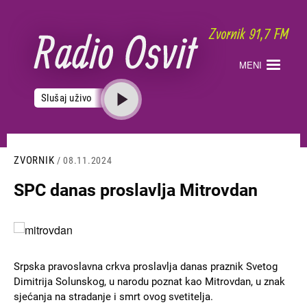
Skoči
na
glavni
sadržaj
MENI
Slušaj uživo
ZVORNIK
/ 08.11.2024
SPC danas proslavlja Mitrovdan
Slika
Srpska pravoslavna crkva proslavlja danas praznik Svetog
Dimitrija Solunskog, u narodu poznat kao Mitrovdan, u znak
sjećanja na stradanje i smrt ovog svetitelja.