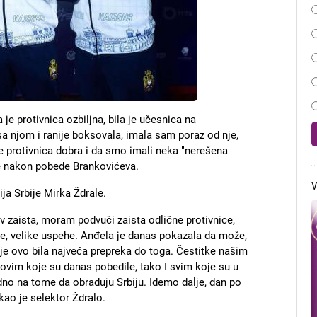
je protivnica ozbiljna, bila je učesnica na
a njom i ranije boksovala, imala sam poraz od nje,
 je protivnica dobra i da smo imali neka "nerešena
je nakon pobede Brankovićeva.
V
ja Srbije Mirka Ždrale.
 zaista, moram podvuči zaista odlične protivnice,
e, velike uspehe. Anđela je danas pokazala da može,
je ovo bila najveća prepreka do toga. Čestitke našim
vim koje su danas pobedile, tako I svim koje su u
edno na tome da obraduju Srbiju. Idemo dalje, dan po
ao je selektor Ždralo.