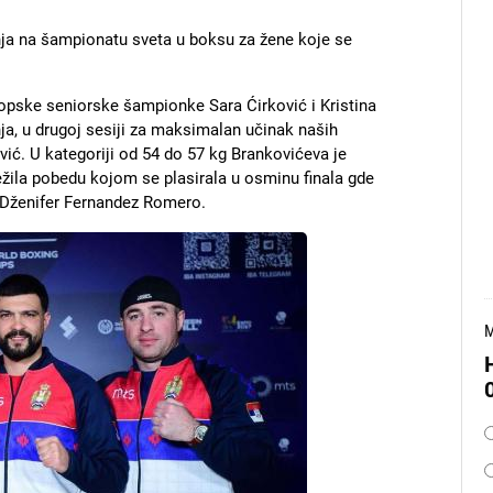
inja na šampionatu sveta u boksu za žene koje se
opske seniorske šampionke Sara Ćirković i Kristina
ja, u drugoj sesiji za maksimalan učinak naših
vić. U kategoriji od 54 do 57 kg Brankovićeva je
ežila pobedu kojom se plasirala u osminu finala gde
 Dženifer Fernandez Romero.
M
O