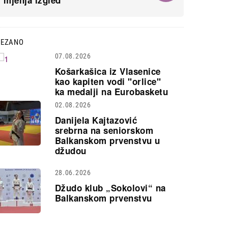
mjenja izgled
VEZANO
07.08.2026
Košarkašica iz Vlasenice
kao kapiten vodi "orlice"
ka medalji na Eurobasketu
02.08.2026
Danijela Kajtazović
srebrna na seniorskom
Balkanskom prvenstvu u
džudou
28.06.2026
Džudo klub „Sokolovi“ na
Balkanskom prvenstvu