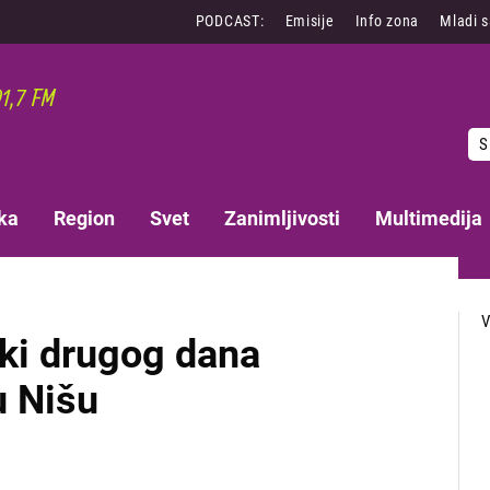
PODCAST:
Emisije
Info zona
Mladi 
S
ka
Region
Svet
Zanimljivosti
Multimedija
ki drugog dana
u Nišu