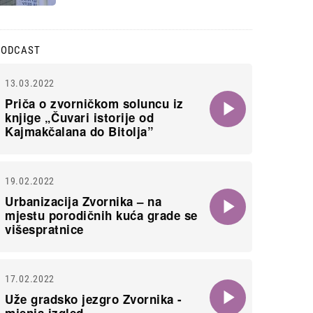
PODCAST
13.03.2022
Priča o zvorničkom soluncu iz
knjige „Čuvari istorije od
Kajmakčalana do Bitolja”
19.02.2022
Urbanizacija Zvornika – na
mjestu porodičnih kuća grade se
višespratnice
17.02.2022
Uže gradsko jezgro Zvornika -