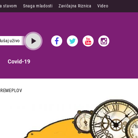
sa stavom
Snaga mladosti
Zavičajna Riznica
Video
lušaj uživo
Covid-19
VREMEPLOV