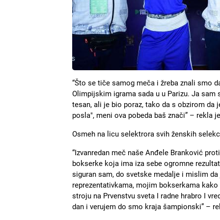
“Što se tiče samog meča i žreba znali smo da 
Olimpijskim igrama sada u u Parizu. Ja sam s
tesan, ali je bio poraz, tako da s obzirom da
posla", meni ova pobeda baš znači” – rekla 
Osmeh na licu selektrora svih ženskih selekci
“Izvanredan meč naše Anđele Branković protiv
bokserke koja ima iza sebe ogromne rezultat
siguran sam, do svetske medalje i mislim da 
reprezentativkama, mojim bokserkama kako o
stroju na Prvenstvu sveta I radne hrabro I vr
dan i verujem do smo kraja šampionski” – rek