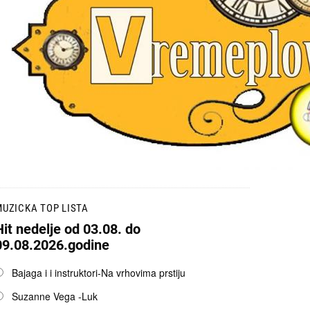
UZICKA TOP LISTA
Hit nedelje od 03.08. do
09.08.2026.godine
pcije
Bajaga i i instruktori-Na vrhovima prstiju
Suzanne Vega -Luk