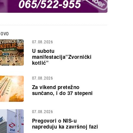
NOVO
07.08.2026
U subotu
manifestacija”Zvornički
kotlić”
07.08.2026
Za vikend pretežno
sunčano, i do 37 stepeni
07.08.2026
Pregovori o NIS-u
napreduju ka završnoj fazi