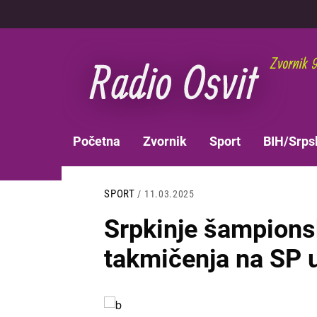
Skoči
na
glavni
sadržaj
MAIN
Početna
Zvornik
Sport
BIH/Srps
NAVIGATION
SPORT
/ 11.03.2025
Srpkinje šampions
takmičenja na SP 
Slika