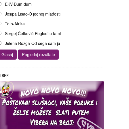
EKV-Dum dum
Josipa Lisac-O jednoj mladosti
Toto-Afrika
Sergej Ćetković-Pogledi u tami
Jelena Rozga-Od čega sam ja
IBER