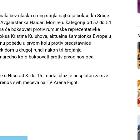
inala bez ulaska u ring stigla najbolja bokserka Srbije
 Avganistanka Haidari Monire u kategoriji od 52 do 54
ra će boksovati protiv rumunske reprezentativke
oksa Kristina Kuluhova, aktuelna šampionka Evrope u
antnu pobedu u prvom kolu protiv predstavnice
kidom u drugoj rundi nakon tri brojanja
 naredno kolo boksovati protiv prvog nosioca,
 u Nišu od 8. do 16. marta, ulaz je besplatan za sve
renos svih mečeva na TV Arena Fight.