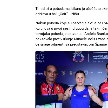
Tri od tri u pobedama, bilans je učešća srpk
održava u hali „Čair“ u Nišu.
Nakon pobeda koje su ostvarile aktuelne Evr
Kuluhova u prvoj sesiji drugog dana takmičen
devojaka pobedu je ostvarila i Anđela Branko
boksovala protiv Irkinje Mihaele Volš i zabel
će snage odmeriti sa predstavnicom Španije
Slika