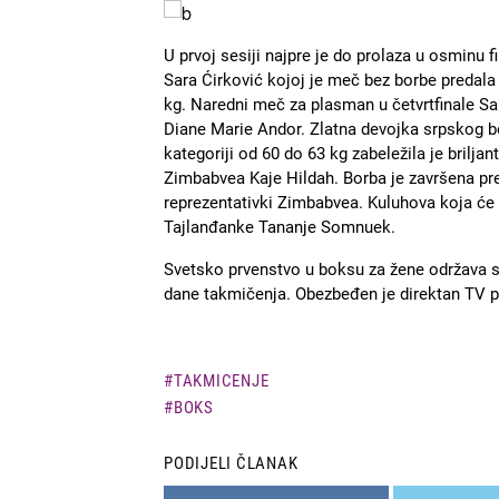
Slika
U prvoj sesiji najpre je do prolaza u osminu f
Sara Ćirković kojoj je meč bez borbe predala
kg. Naredni meč za plasman u četvrtfinale Sa
Diane Marie Andor.
Zlatna devojka srpskog b
kategoriji od 60 do 63 kg zabeležila je brilj
Zimbabvea Kaje Hildah. Borba je završena pre
reprezentativki Zimbabvea. Kuluhova koja će
Tajlanđanke Tananje Somnuek.
Svetsko prvenstvo u boksu za žene održava se
dane takmičenja. Obezbeđen je direktan TV p
TAKMICENJE
BOKS
PODIJELI ČLANAK