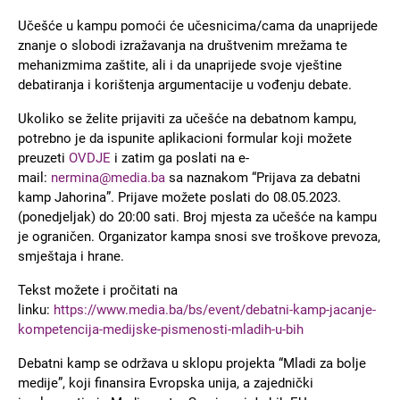
Učešće u kampu pomoći će učesnicima/cama da unaprijede
znanje o slobodi izražavanja na društvenim mrežama te
mehanizmima zaštite, ali i da unaprijede svoje vještine
debatiranja i korištenja argumentacije u vođenju debate.
Ukoliko se želite prijaviti za učešće na debatnom kampu,
potrebno je da ispunite aplikacioni formular koji možete
preuzeti
OVDJE
i zatim ga poslati na e-
mail:
nermina@media.ba
sa naznakom “Prijava za debatni
kamp Jahorina”. Prijave možete poslati do 08.05.2023.
(ponedjeljak) do 20:00 sati. Broj mjesta za učešće na kampu
je ograničen. Organizator kampa snosi sve troškove prevoza,
smještaja i hrane.
Tekst možete i pročitati na
linku:
https://www.media.ba/bs/event/debatni-kamp-jacanje-
kompetencija-medijske-pismenosti-mladih-u-bih
Debatni kamp se održava u sklopu projekta “Mladi za bolje
medije”, koji finansira Evropska unija, a zajednički