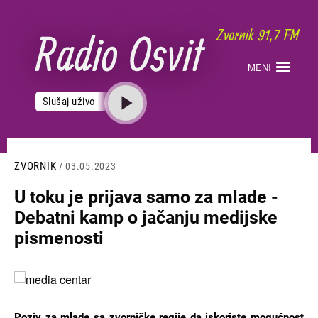
Skoči
na
glavni
sadržaj
MENI
Slušaj uživo
ZVORNIK
/ 03.05.2023
U toku je prijava samo za mlade -
Debatni kamp o jačanju medijske
pismenosti
Slika
Poziv za mlade sa zvorničke regije da iskoriste mogućnost