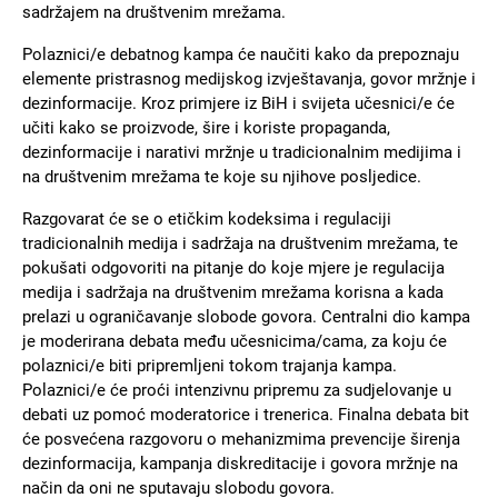
sadržajem na društvenim mrežama.
Polaznici/e debatnog kampa će naučiti kako da prepoznaju
elemente pristrasnog medijskog izvještavanja, govor mržnje i
dezinformacije. Kroz primjere iz BiH i svijeta učesnici/e će
učiti kako se proizvode, šire i koriste propaganda,
dezinformacije i narativi mržnje u tradicionalnim medijima i
na društvenim mrežama te koje su njihove posljedice.
Razgovarat će se o etičkim kodeksima i regulaciji
tradicionalnih medija i sadržaja na društvenim mrežama, te
pokušati odgovoriti na pitanje do koje mjere je regulacija
medija i sadržaja na društvenim mrežama korisna a kada
prelazi u ograničavanje slobode govora. Centralni dio kampa
je moderirana debata među učesnicima/cama, za koju će
polaznici/e biti pripremljeni tokom trajanja kampa.
Polaznici/e će proći intenzivnu pripremu za sudjelovanje u
debati uz pomoć moderatorice i trenerica. Finalna debata bit
će posvećena razgovoru o mehanizmima prevencije širenja
dezinformacija, kampanja diskreditacije i govora mržnje na
način da oni ne sputavaju slobodu govora.