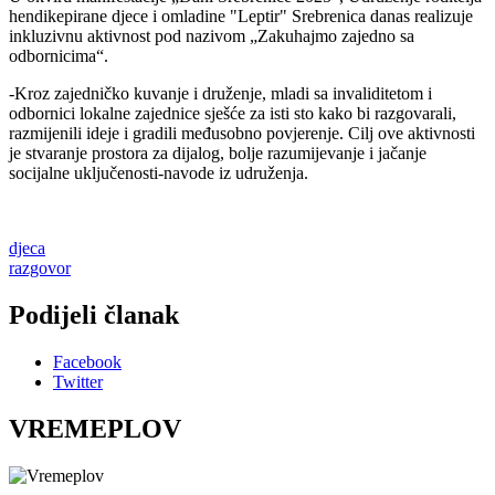
hendikepirane djece i omladine "Leptir" Srebrenica danas realizuje
inkluzivnu aktivnost pod nazivom „Zakuhajmo zajedno sa
odbornicima“.
-Kroz zajedničko kuvanje i druženje, mladi sa invaliditetom i
odbornici lokalne zajednice sješće za isti sto kako bi razgovarali,
razmijenili ideje i gradili međusobno povjerenje. Cilj ove aktivnosti
je stvaranje prostora za dijalog, bolje razumijevanje i jačanje
socijalne uključenosti-navode iz udruženja.
djeca
razgovor
Podijeli članak
Facebook
Twitter
VREMEPLOV