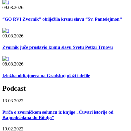
09.08.2026
“GO RVI Zvornik” obilježila krsnu slavu “Sv. Pantelejmon”
09.08.2026
Zvornik juče proslavio krsnu slavu Svetu Petku Trnovu
08.08.2026
Izložba oldtajmera na Gradskoj plaži i defile
Podcast
13.03.2022
Priča o zvorničkom soluncu iz knjige „Čuvari istorije od
Kajmakčalana do Bitolja”
19.02.2022