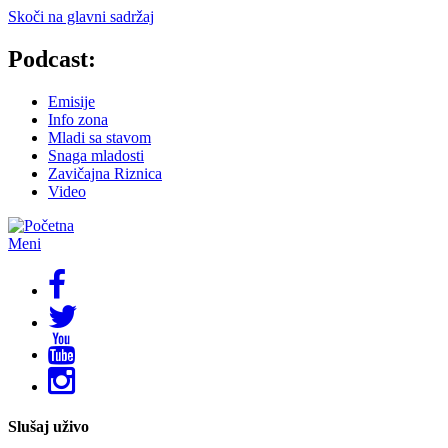
Skoči na glavni sadržaj
Podcast:
Emisije
Info zona
Mladi sa stavom
Snaga mladosti
Zavičajna Riznica
Video
Meni
Slušaj uživo