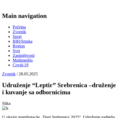
Main navigation
Početna
Zvornik
Sport
BIH/Srpska
Region
Svet
Zanimljivosti
Multimedija
Covid-19
Zvornik
/ 28.05.2025
Udruženje “Leptir” Srebrenica –druženje
i kuvanje sa odbornicima
Slika
U okviru manifestacije „Dani Srebrenice 2025“, Udruženje roditelja