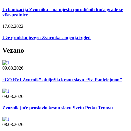
Urbanizacija Zvornika – na mjestu porodičnih kuća grade se
višespratnice
17.02.2022
Uže gradsko jezgro Zvornika - mjenja izgled
Vezano
09.08.2026
“GO RVI Zvornik” obilježila krsnu slavu “Sv. Pantelejmon”
09.08.2026
Zvornik juče proslavio krsnu slavu Svetu Petku Trnovu
08.08.2026