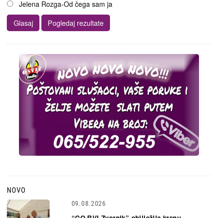
Jelena Rozga-Od čega sam ja
NOVO
09.08.2026
“GO RVI Zvornik” obilježila krsnu