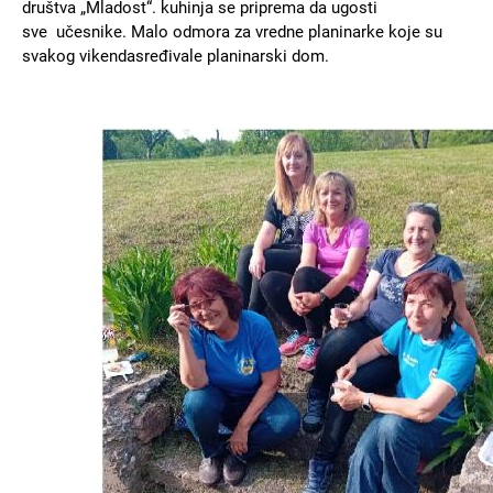
društva „Mladost“. kuhinja se priprema da ugosti
sve učesnike. Malo odmora za vredne planinarke koje su
svakog vikendasređivale planinarski dom.
Slika