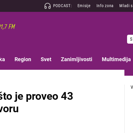
PODCAST:
Emisije
Info zona
Mladi 
S
ka
Region
Svet
Zanimljivosti
Multimedija
to je proveo 43
voru