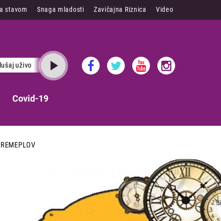
sa stavom
Snaga mladosti
Zavičajna Riznica
Video
lušaj uživo
Covid-19
VREMEPLOV