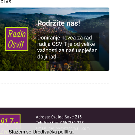
OGLASI
Adresa: Svetog Save Z15
Telefon/Fax: 056/230-223
Email: radioosvit@gmail.com
Slažem se
Uređivačka politika