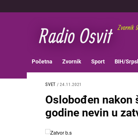
Skoči
na
glavni
sadržaj
MAIN
Početna
Zvornik
Sport
BIH/Srps
NAVIGATION
SVET
/ 24.11.2021
Oslobođen nakon š
godine nevin u zat
Slika