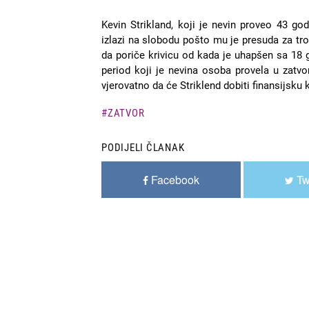
Kevin Strikland, koji je nevin proveo 43 go
izlazi na slobodu pošto mu je presuda za tro
da poriče krivicu od kada je uhapšen sa 18 g
period koji je nevina osoba provela u zatvor
vjerovatno da će Striklend dobiti finansijsku
ZATVOR
PODIJELI ČLANAK
Facebook
Tw