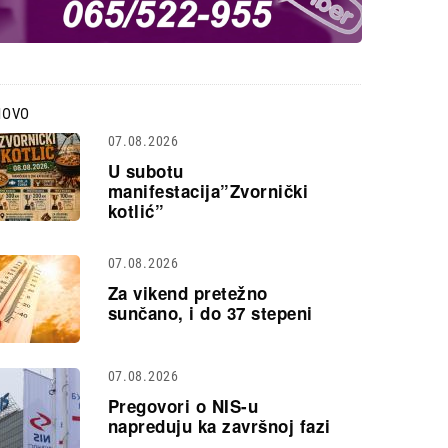
NOVO
07.08.2026
U subotu
manifestacija”Zvornički
kotlić”
07.08.2026
Za vikend pretežno
sunčano, i do 37 stepeni
07.08.2026
Pregovori o NIS-u
napreduju ka završnoj fazi