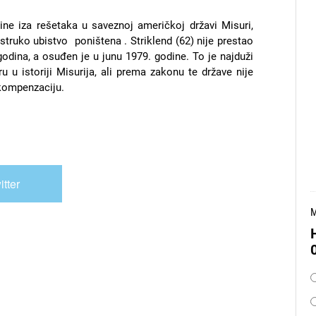
dine iza rešetaka u saveznoj američkoj državi Misuri,
struko ubistvo poništena . Striklend (62) nije prestao
odina, a osuđen je u junu 1979. godine. To je najduži
u u istoriji Misurija, ali prema zakonu te države nije
 kompenzaciju.
itter
M
O