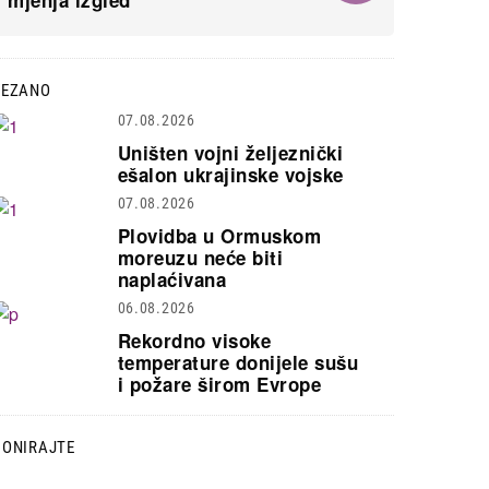
mjenja izgled
VEZANO
07.08.2026
Uništen vojni željeznički
ešalon ukrajinske vojske
07.08.2026
Plovidba u Ormuskom
moreuzu neće biti
naplaćivana
06.08.2026
Rekordno visoke
temperature donijele sušu
i požare širom Evrope
DONIRAJTE