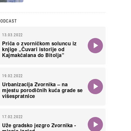
PODCAST
13.03.2022
Priča o zvorničkom soluncu iz
knjige „Čuvari istorije od
Kajmakčalana do Bitolja”
19.02.2022
Urbanizacija Zvornika – na
mjestu porodičnih kuća grade se
višespratnice
17.02.2022
Uže gradsko jezgro Zvornika -