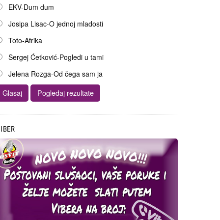
EKV-Dum dum
Josipa Lisac-O jednoj mladosti
Toto-Afrika
Sergej Ćetković-Pogledi u tami
Jelena Rozga-Od čega sam ja
IBER