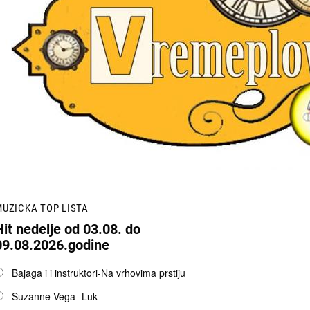
UZICKA TOP LISTA
Hit nedelje od 03.08. do
09.08.2026.godine
pcije
Bajaga i i instruktori-Na vrhovima prstiju
Suzanne Vega -Luk