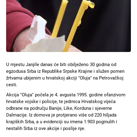
U mjestu Јanjile danas će biti obilježeno 30 godina od
egzodusa Srba iz Republike Srpske Krajine i služen pomen
žrtvama ubijenim u hrvatskoj akciji "Oluja" na Petrovačkoj
cesti.
Akcija "Oluja" počela je 4. avgusta 1995. godine ofanzivom
hrvatske vojske i policije, te jedinica Hrvatskog vijeća
odbrane na području Banije, Like, Korduna i sjeverne
Dalmacije. Iz domova je protjerano više od 220 hiljada
krajiških Srba, a u evidenciji su imena 1.903 poginulih i
nestalih Srba iz ove akcije i poslije nje.