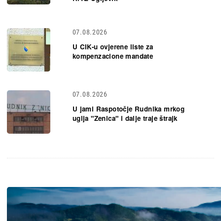
07.08.2026
U CIK-u ovjerene liste za
kompenzacione mandate
07.08.2026
U jami Raspotočje Rudnika mrkog
uglja "Zenica" i dalje traje štrajk
Slika