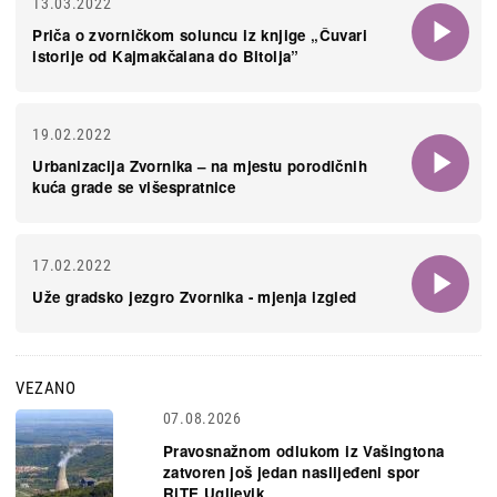
13.03.2022
Priča o zvorničkom soluncu iz knjige „Čuvari
istorije od Kajmakčalana do Bitolja”
19.02.2022
Urbanizacija Zvornika – na mjestu porodičnih
kuća grade se višespratnice
17.02.2022
Uže gradsko jezgro Zvornika - mjenja izgled
VEZANO
07.08.2026
Pravosnažnom odlukom iz Vašingtona
zatvoren još jedan naslijeđeni spor
RiTE Ugljevik