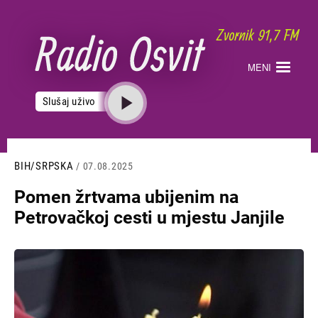
Skoči
na
glavni
sadržaj
MENI
Slušaj uživo
BIH/SRPSKA
/ 07.08.2025
Pomen žrtvama ubijenim na
Petrovačkoj cesti u mjestu Јanjile
Slika