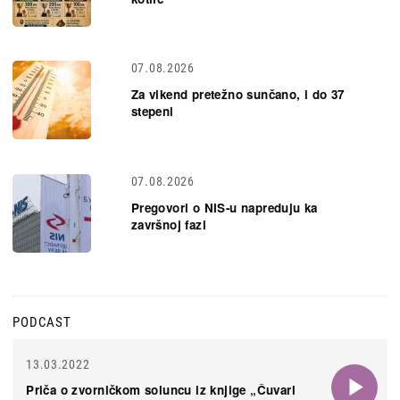
07.08.2026
Za vikend pretežno sunčano, i do 37
stepeni
07.08.2026
Pregovori o NIS-u napreduju ka
završnoj fazi
PODCAST
13.03.2022
Priča o zvorničkom soluncu iz knjige „Čuvari