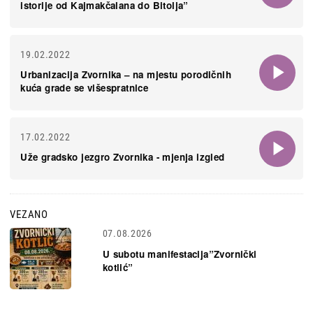
istorije od Kajmakčalana do Bitolja”
19.02.2022
Urbanizacija Zvornika – na mjestu porodičnih
kuća grade se višespratnice
17.02.2022
Uže gradsko jezgro Zvornika - mjenja izgled
VEZANO
07.08.2026
U subotu manifestacija”Zvornički
kotlić”