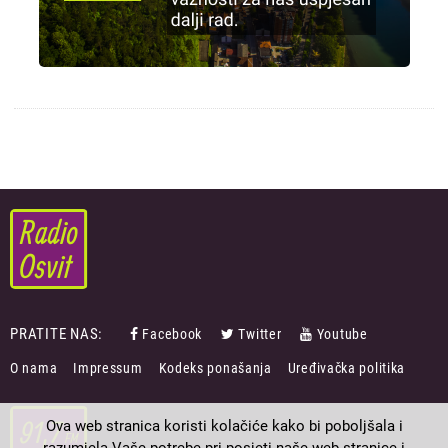
PRATITE NAS:
Facebook
Twitter
Youtube
FOOTER
O nama
Impressum
Kodeks ponašanja
Uređivačka politika
MENU
Ova web stranica koristi kolačiće kako bi poboljšala i