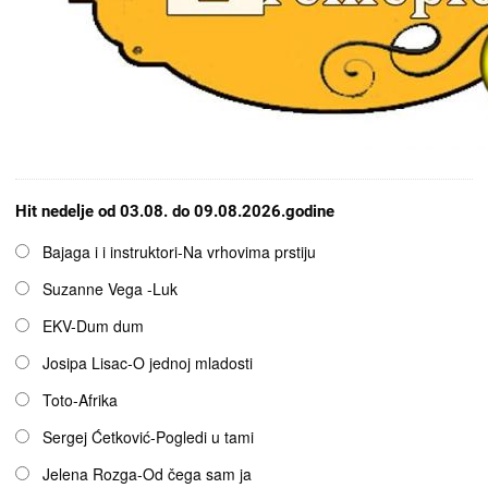
Hit nedelje od 03.08. do 09.08.2026.godine
Opcije
Bajaga i i instruktori-Na vrhovima prstiju
Suzanne Vega -Luk
EKV-Dum dum
Josipa Lisac-O jednoj mladosti
Toto-Afrika
Sergej Ćetković-Pogledi u tami
Jelena Rozga-Od čega sam ja