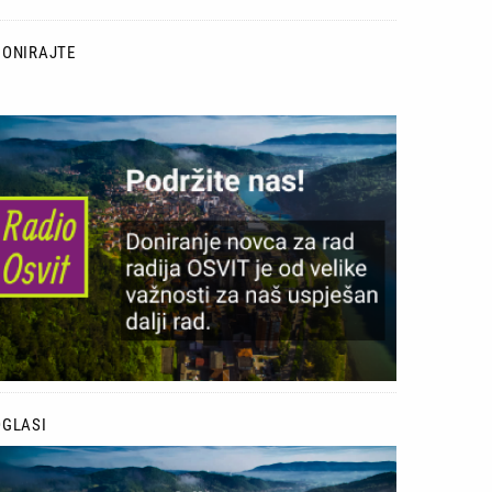
DONIRAJTE
lika
OGLASI