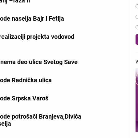
anj –faza II
de naselja Bajr i Fetija
ealizaciji projekta vodovod
nema deo ulice Svetog Save
V
ode Radnička ulica
ode Srpska Varoš
ode potrošači Branjeva,Diviča
selja