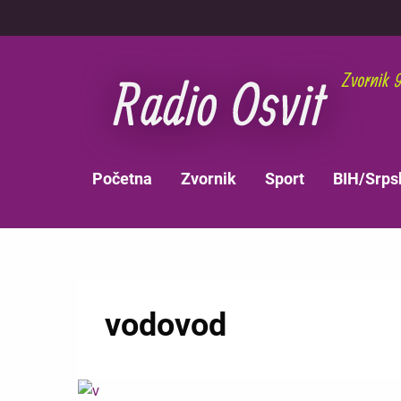
Skoči
na
glavni
sadržaj
MAIN
Početna
Zvornik
Sport
BIH/Srps
NAVIGATION
vodovod