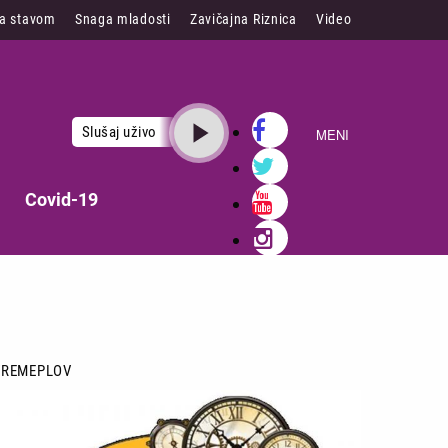
sa stavom
Snaga mladosti
Zavičajna Riznica
Video
Slušaj uživo
MENI
Covid-19
VREMEPLOV