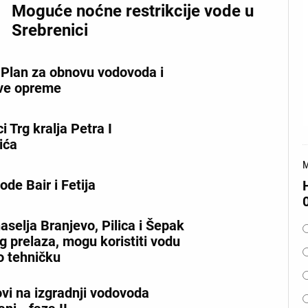
Moguće noćne restrikcije vode u
Srebrenici
 Plan za obnovu vodovoda i
ve opreme
i Trg kralja Petra I
ića
M
de Bair i Fetija
O
aselja Branjevo, Pilica i Šepak
 prelaza, mogu koristiti vodu
o tehničku
vi na izgradnji vodovoda